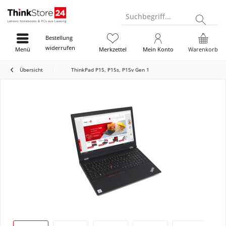
Suchbegriff...
Bestellung
widerrufen
Menü
Merkzettel
Mein Konto
Warenkorb
Übersicht
ThinkPad P15, P15s, P15v Gen 1