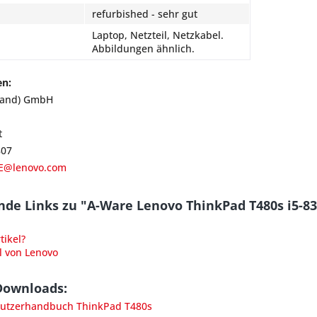
refurbished - sehr gut
Laptop, Netzteil, Netzkabel.
Abbildungen ähnlich.
en:
land) GmbH
t
807
E@lenovo.com
nde Links zu "A-Ware Lenovo ThinkPad T480s i5-8
ikel?
l von Lenovo
Downloads:
utzerhandbuch ThinkPad T480s