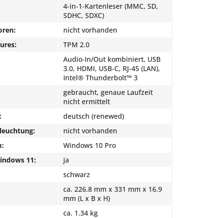
4-in-1-Kartenleser (MMC, SD,
SDHC, SDXC)
oren:
nicht vorhanden
ures:
TPM 2.0
Audio-In/Out kombiniert, USB
3.0, HDMI, USB-C, RJ-45 (LAN),
Intel® Thunderbolt™ 3
gebraucht, genaue Laufzeit
nicht ermittelt
:
deutsch (renewed)
leuchtung:
nicht vorhanden
m:
Windows 10 Pro
Windows 11:
ja
schwarz
ca. 226.8 mm x 331 mm x 16.9
mm (L x B x H)
ca. 1.34 kg