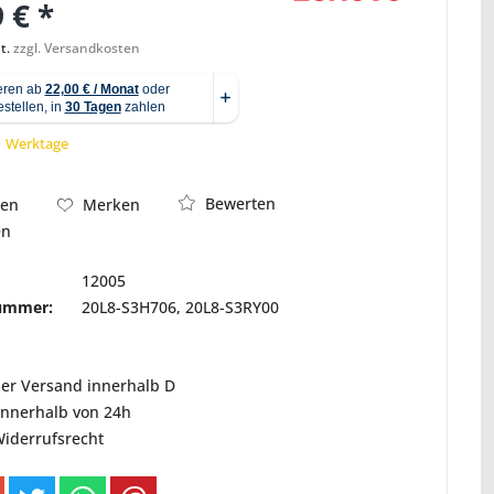
 € *
t.
zzgl. Versandkosten
Abbildung ähnlich
 1 Werktage
Bewerten
hen
Merken
en
12005
nummer:
20L8-S3H706, 20L8-S3RY00
ser Versand innerhalb D
innerhalb von 24h
Widerrufsrecht