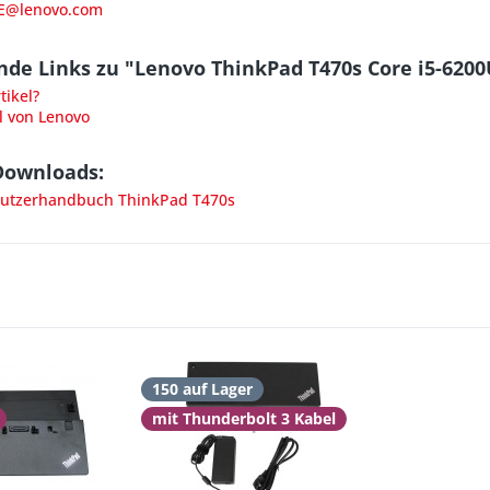
E@lenovo.com
de Links zu "Lenovo ThinkPad T470s Core i5-6200
ikel?
l von Lenovo
Downloads:
utzerhandbuch ThinkPad T470s
150 auf Lager
mit Thunderbolt 3 Kabel