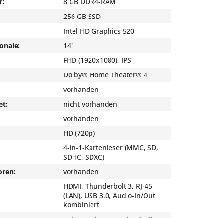
r:
8 GB DDR4-RAM
256 GB SSD
Intel HD Graphics 520
onale:
14"
FHD (1920x1080), IPS
Dolby® Home Theater® 4
vorhanden
et:
nicht vorhanden
vorhanden
HD (720p)
4-in-1-Kartenleser (MMC, SD,
SDHC, SDXC)
oren:
vorhanden
HDMI, Thunderbolt 3, RJ-45
(LAN), USB 3.0, Audio-In/Out
kombiniert