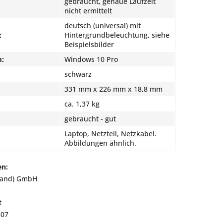
gebraucht, genaue Laufzeit
nicht ermittelt
deutsch (universal) mit
:
Hintergrundbeleuchtung, siehe
Beispielsbilder
m:
Windows 10 Pro
schwarz
331 mm x 226 mm x 18,8 mm
ca. 1,37 kg
gebraucht - gut
Laptop, Netzteil, Netzkabel.
Abbildungen ähnlich.
en:
land) GmbH
t
807