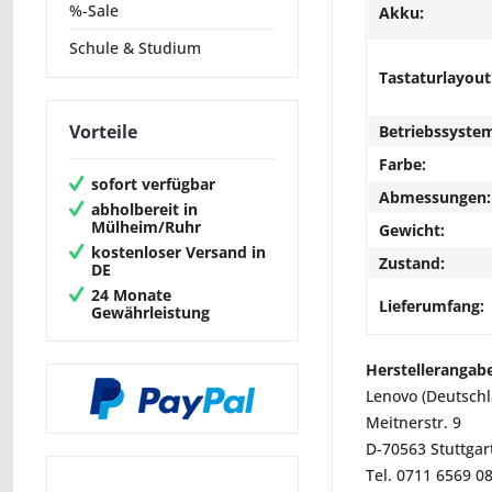
%-Sale
Akku:
Schule & Studium
Tastaturlayout
Vorteile
Betriebssyste
Farbe:
sofort verfügbar
Abmessungen:
abholbereit in
Mülheim/Ruhr
Gewicht:
kostenloser Versand in
Zustand:
DE
24 Monate
Lieferumfang:
Gewährleistung
Herstellerangab
Lenovo (Deutsch
Meitnerstr. 9
D-70563 Stuttgar
Tel. 0711 6569 0