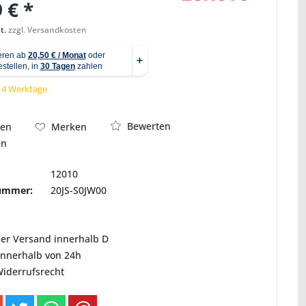
 € *
t.
zzgl. Versandkosten
Abbildung ähnlich
 14 Werktage
Bewerten
hen
Merken
en
12010
nummer:
20JS-S0JW00
ser Versand innerhalb D
innerhalb von 24h
Widerrufsrecht