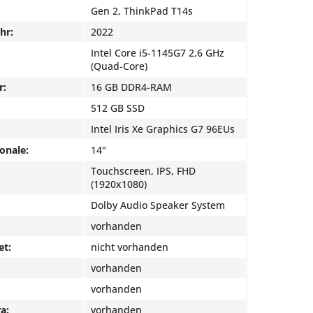
Gen 2, ThinkPad T14s
hr:
2022
Intel Core i5-1145G7 2,6 GHz
(Quad-Core)
r:
16 GB DDR4-RAM
512 GB SSD
Intel Iris Xe Graphics G7 96EUs
onale:
14"
Touchscreen, IPS, FHD
(1920x1080)
Dolby Audio Speaker System
vorhanden
et:
nicht vorhanden
vorhanden
vorhanden
a:
vorhanden