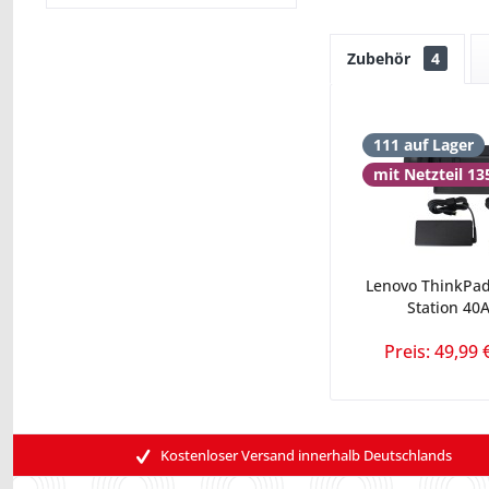
Zubehör
4
111 auf Lager
mit Netzteil 1
Lenovo ThinkPad
Station 40A
Preis: 49,99 
Kostenloser Versand innerhalb Deutschlands