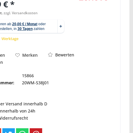
 € *
t.
zzgl. Versandkosten
Abbildung ähnlich
 1 Werktage
Bewerten
hen
Merken
en
15866
nummer:
20WM-S38J01
ser Versand innerhalb D
innerhalb von 24h
Widerrufsrecht