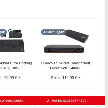
ger
47 auf Lager
nkPad Ultra Docking
Lenovo ThinkPad Thunderbolt
on 40AJ Dock...
3 Dock Gen 2 40AN...
is: 62,99 € *
Preis: 114,99 € *
e Widerrufsrecht
Hotline 0208 38 57 43 77