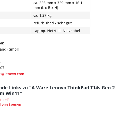
ca. 226 mm x 329 mm x 16.1
mm (L x B x H)
ca. 1.27 kg
refurbished - sehr gut
Laptop, Netzteil, Netzkabel
en:
land) GmbH
t
807
E@lenovo.com
de Links zu "A-Ware Lenovo ThinkPad T14s Gen 2
am Win11"
ikel?
l von Lenovo