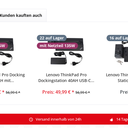
Kunden kauften auch
22 auf Lager
16 auf La
35W
mit Netzteil 135W
 Pro Docking
Lenovo ThinkPad Pro
Lenovo Thi
H mit...
Dockingstation 40AH USB-C...
Stati
€ *
Preis: 49,99 € *
Pre
56,99 € *
56,99 € *
Versand innerhalb von 24h
14 Tag