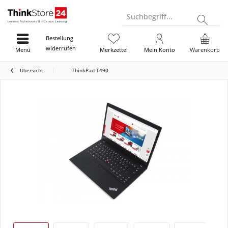
Suchbegriff...
Bestellung
widerrufen
Menü
Merkzettel
Mein Konto
Warenkorb
Übersicht
ThinkPad T490