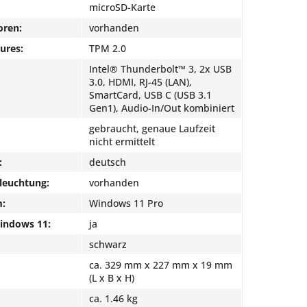
microSD-Karte
oren:
vorhanden
ures:
TPM 2.0
Intel® Thunderbolt™ 3, 2x USB
3.0, HDMI, RJ-45 (LAN),
SmartCard, USB C (USB 3.1
Gen1), Audio-In/Out kombiniert
gebraucht, genaue Laufzeit
nicht ermittelt
:
deutsch
leuchtung:
vorhanden
m:
Windows 11 Pro
Windows 11:
ja
schwarz
ca. 329 mm x 227 mm x 19 mm
(L x B x H)
ca. 1.46 kg