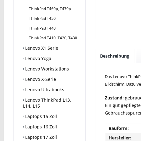
ThinkPad T460p, T470p
ThinkPad T450
ThinkPad T440
ThinkPad T410, T420, T430
Lenovo X1 Serie
Beschreibung
Lenovo Yoga
Lenovo Workstations
Das Lenovo ThinkPad
Lenovo X-Serie
Bildschirm. Dazu v
Lenovo Ultrabooks
Zustand:
gebrauc
Lenovo ThinkPad L13,
Ein gut gepflegte
L14, L15
Gebrauchsspuren 
Laptops 15 Zoll
Laptops 16 Zoll
Bauform:
Laptops 17 Zoll
Hersteller: