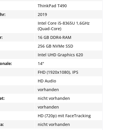
ThinkPad T490
hr:
2019
Intel Core i5-8365U 1,6GHz
(Quad-Core)
r:
16 GB DDR4-RAM
256 GB NVMe SSD
Intel UHD Graphics 620
onale:
14"
FHD (1920x1080), IPS
HD Audio
vorhanden
et:
nicht vorhanden
vorhanden
HD (720p) mit FaceTracking
a:
nicht vorhanden