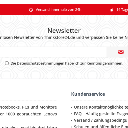
Versand innerhalb von 24h
14 Tag
Newsletter
nlosen Newsletter von Thinkstore24.de und verpassen Sie keine N
Die
Datenschutzbestimmungen
habe ich zur Kenntnis genommen.
Kundenservice
Notebooks
,
PCs
und
Monitore
Unsere Kontaktmöglichkeit
FAQ - Häufig gestellte Frage
ber 1000 gebrauchten Lenovo
Versand / Zahlungsbeding
Schulen und öffentliche Ei
die etwa zwei bis drei Jahre