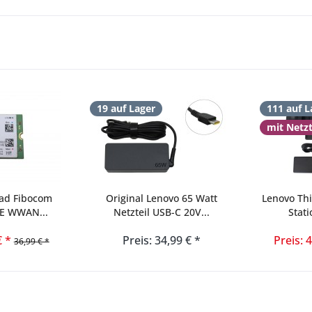
19 auf Lager
111 auf L
mit Netz
ad Fibocom
Original Lenovo 65 Watt
Lenovo Th
TE WWAN...
Netzteil USB-C 20V...
Stati
€ *
Preis: 34,99 € *
Preis: 
36,99 € *