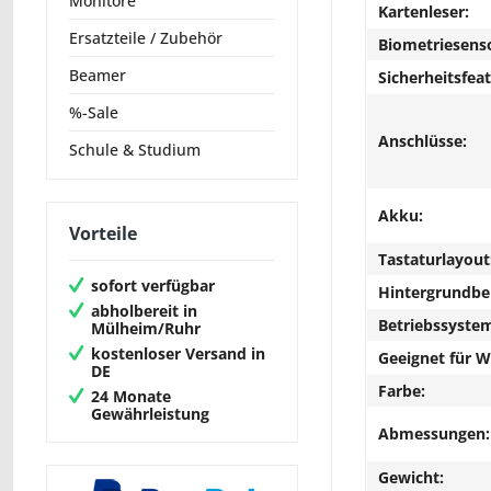
Monitore
Kartenleser:
Ersatzteile / Zubehör
Biometriesens
Beamer
Sicherheitsfeat
%-Sale
Anschlüsse:
Schule & Studium
Akku:
Vorteile
Tastaturlayout
sofort verfügbar
Hintergrundbe
abholbereit in
Betriebssyste
Mülheim/Ruhr
kostenloser Versand in
Geeignet für 
DE
Farbe:
24 Monate
Gewährleistung
Abmessungen:
Gewicht: