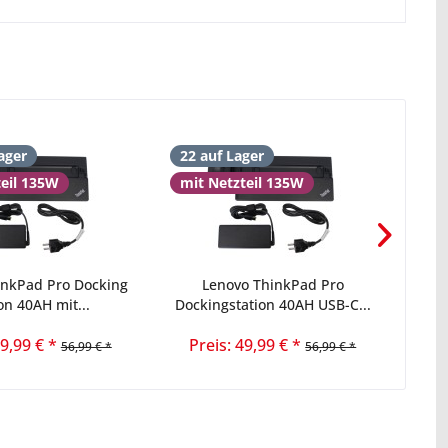
ager
22 auf Lager
16 
teil 135W
mit Netzteil 135W
inkPad Pro Docking
Lenovo ThinkPad Pro
Leno
on 40AH mit...
Dockingstation 40AH USB-C...
49,99 € *
Preis: 49,99 € *
56,99 € *
56,99 € *