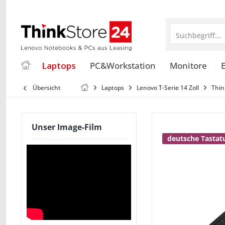
Suchbegriff...
Laptops
PC&Workstation
Monitore
E
Übersicht
Laptops
Lenovo T-Serie 14 Zoll
Thin
Unser Image-Film
deutsche Tastat