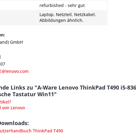
refurbished - sehr gut
Laptop, Netzteil, Netzkabel.
Abbildungen ähnlich.
en:
land) GmbH
t
807
E@lenovo.com
nde Links zu "A-Ware Lenovo ThinkPad T490 i5-8
sche Tastatur Win11"
ikel?
l von Lenovo
Downloads:
utzerhandbuch ThinkPad T490