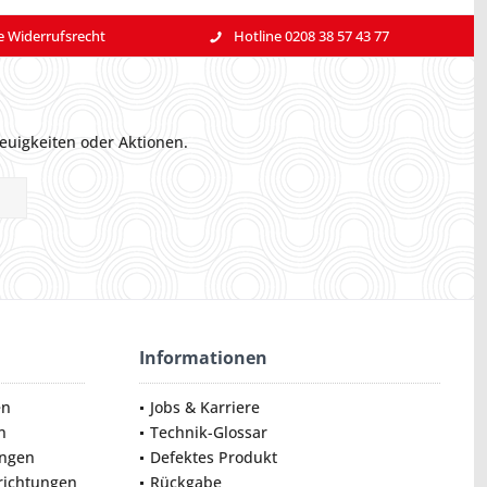
e Widerrufsrecht
Hotline 0208 38 57 43 77
euigkeiten oder Aktionen.
Informationen
en
Jobs & Karriere
n
Technik-Glossar
ungen
Defektes Produkt
nrichtungen
Rückgabe