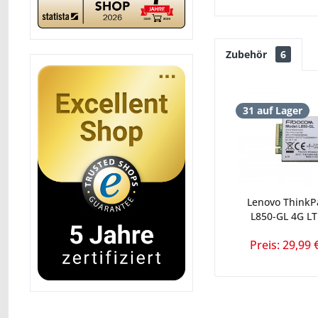
Zubehör
6
31 auf Lager
Lenovo ThinkP
L850-GL 4G L
Preis: 29,99 