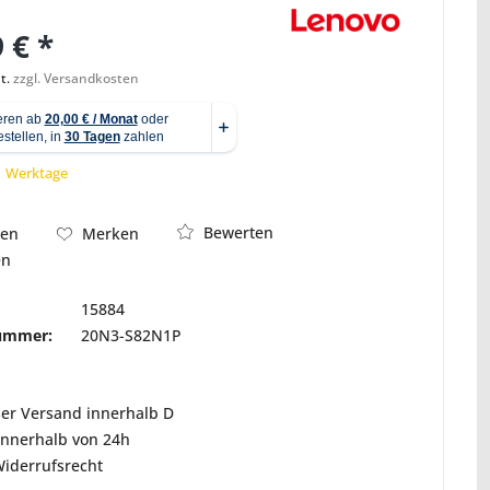
 € *
t.
zzgl. Versandkosten
Abbildung ähnlich
 1 Werktage
Bewerten
hen
Merken
en
15884
nummer:
20N3-S82N1P
ser Versand innerhalb D
innerhalb von 24h
Widerrufsrecht