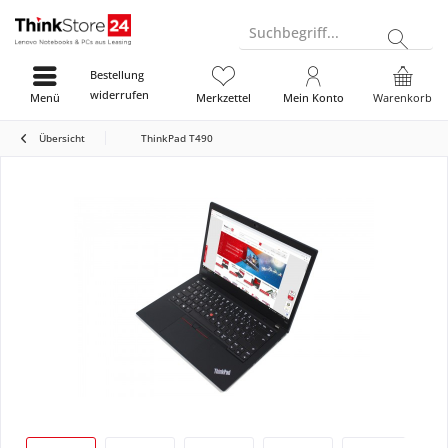
Suchbegriff...
Bestellung
widerrufen
Menü
Merkzettel
Mein Konto
Warenkorb
Übersicht
ThinkPad T490