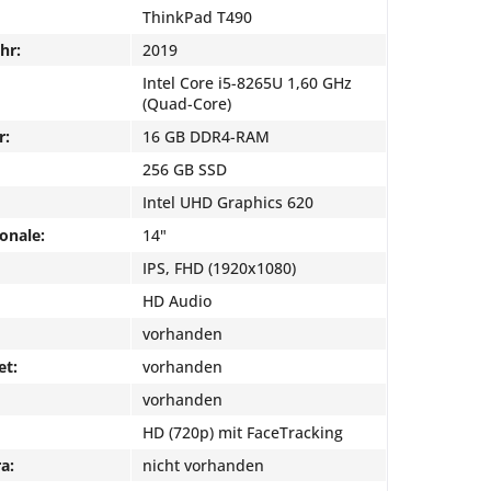
ThinkPad T490
hr:
2019
Intel Core i5-8265U 1,60 GHz
(Quad-Core)
r:
16 GB DDR4-RAM
256 GB SSD
Intel UHD Graphics 620
onale:
14"
IPS, FHD (1920x1080)
HD Audio
vorhanden
et:
vorhanden
vorhanden
HD (720p) mit FaceTracking
a:
nicht vorhanden