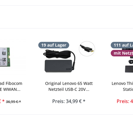
19 auf Lager
111 auf L
mit Netz
ad Fibocom
Original Lenovo 65 Watt
Lenovo Th
TE WWAN...
Netzteil USB-C 20V...
Stati
€ *
Preis: 34,99 € *
Preis: 
36,99 € *