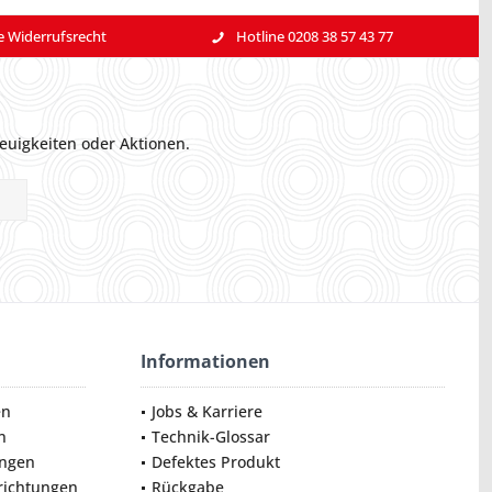
e Widerrufsrecht
Hotline 0208 38 57 43 77
euigkeiten oder Aktionen.
Informationen
en
Jobs & Karriere
n
Technik-Glossar
ungen
Defektes Produkt
nrichtungen
Rückgabe