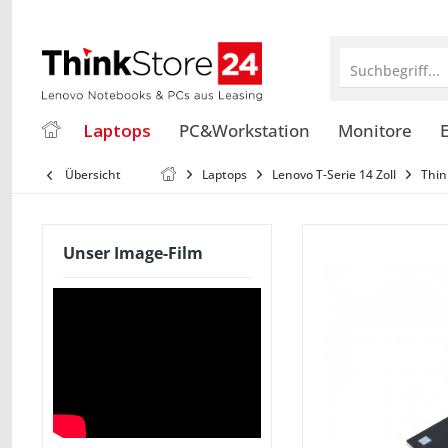
Suchbegriff...
Laptops
PC&Workstation
Monitore
E
Übersicht
Laptops
Lenovo T-Serie 14 Zoll
Thin
Unser Image-Film