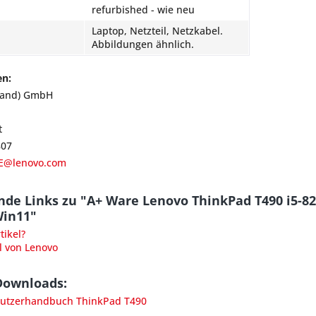
refurbished - wie neu
Laptop, Netzteil, Netzkabel.
Abbildungen ähnlich.
en:
land) GmbH
t
807
E@lenovo.com
nde Links zu "A+ Ware Lenovo ThinkPad T490 i5-8
Win11"
ikel?
l von Lenovo
Downloads:
utzerhandbuch ThinkPad T490