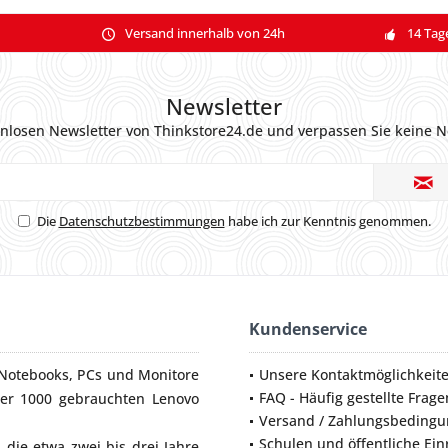
Versand innerhalb von 24h
14 Tag
Newsletter
nlosen Newsletter von Thinkstore24.de und verpassen Sie keine N
Die
Datenschutzbestimmungen
habe ich zur Kenntnis genommen.
Kundenservice
Notebooks
,
PCs
und
Monitore
Unsere Kontaktmöglichkeit
FAQ - Häufig gestellte Frage
ber 1000 gebrauchten Lenovo
Versand / Zahlungsbeding
Schulen und öffentliche Ei
die etwa zwei bis drei Jahre