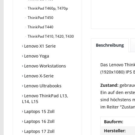
ThinkPad T460p, T470p
ThinkPad T450
ThinkPad T440
ThinkPad T410, T420, T430
Beschreibung
Lenovo X1 Serie
Lenovo Yoga
Das Lenovo Think
Lenovo Workstations
(1920x1080) IPS 
Lenovo X-Serie
Zustand:
gebrauc
Lenovo Ultrabooks
Ein auf den erst
Lenovo ThinkPad L13,
sind höchstens m
L14, L15
im Reiter "Zusta
Laptops 15 Zoll
Laptops 16 Zoll
Bauform:
Hersteller:
Laptops 17 Zoll