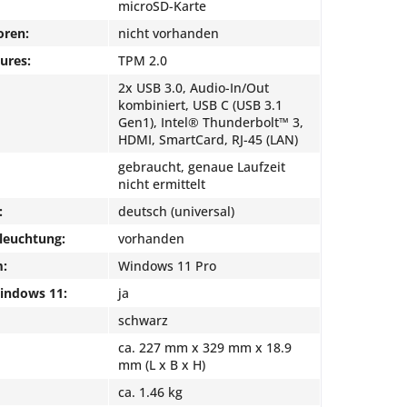
microSD-Karte
oren:
nicht vorhanden
ures:
TPM 2.0
2x USB 3.0, Audio-In/Out
kombiniert, USB C (USB 3.1
Gen1), Intel® Thunderbolt™ 3,
HDMI, SmartCard, RJ-45 (LAN)
gebraucht, genaue Laufzeit
nicht ermittelt
:
deutsch (universal)
leuchtung:
vorhanden
m:
Windows 11 Pro
Windows 11:
ja
schwarz
ca. 227 mm x 329 mm x 18.9
mm (L x B x H)
ca. 1.46 kg