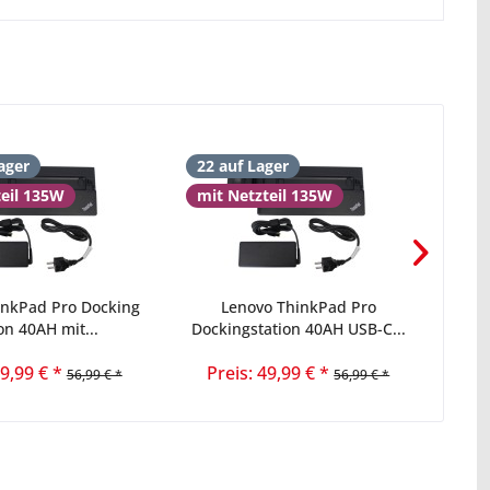
ager
22 auf Lager
16 
teil 135W
mit Netzteil 135W
inkPad Pro Docking
Lenovo ThinkPad Pro
Leno
on 40AH mit...
Dockingstation 40AH USB-C...
49,99 € *
Preis: 49,99 € *
56,99 € *
56,99 € *