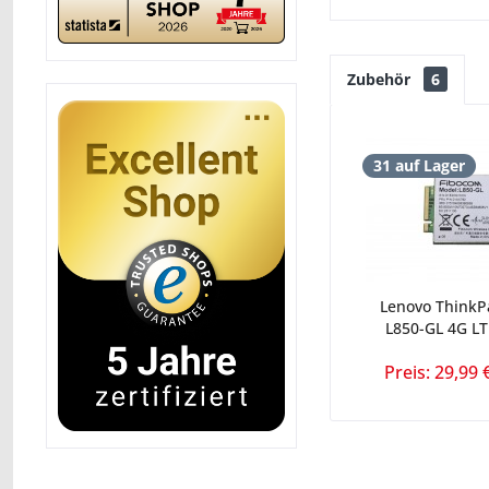
Zubehör
6
31 auf Lager
Lenovo ThinkP
L850-GL 4G L
Preis: 29,99 