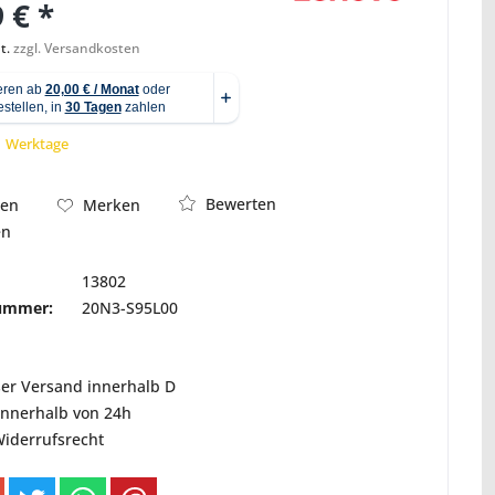
 € *
t.
zzgl. Versandkosten
Abbildung ähnlich
 1 Werktage
Bewerten
hen
Merken
en
13802
nummer:
20N3-S95L00
ser Versand innerhalb D
innerhalb von 24h
Widerrufsrecht