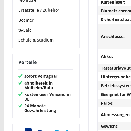
Monitore
Kartenleser:
Ersatzteile / Zubehör
Biometriesens
Sicherheitsfeat
Beamer
%-Sale
Anschlüsse:
Schule & Studium
Akku:
Vorteile
Tastaturlayout
sofort verfügbar
Hintergrundbe
abholbereit in
Betriebssyste
Mülheim/Ruhr
kostenloser Versand in
Geeignet für 
DE
Farbe:
24 Monate
Gewährleistung
Abmessungen:
Gewicht: