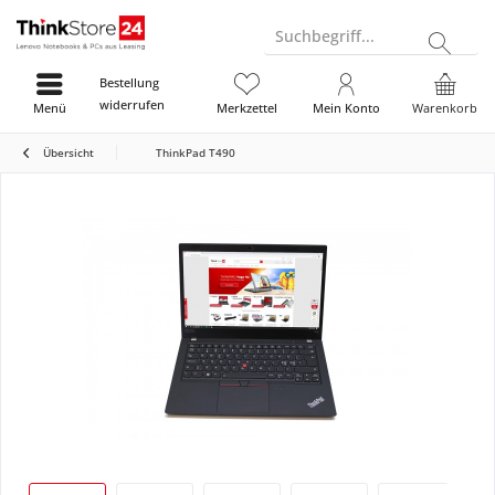
Suchbegriff...
Bestellung
widerrufen
Menü
Merkzettel
Mein Konto
Warenkorb
Übersicht
ThinkPad T490