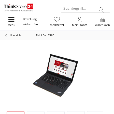
Suchbegriff...
Bestellung
widerrufen
Menü
Merkzettel
Mein Konto
Warenkorb
Übersicht
ThinkPad T480