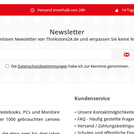
Versand innerhalb von 24h
14 Tag
Newsletter
nlosen Newsletter von Thinkstore24.de und verpassen Sie keine N
Die
Datenschutzbestimmungen
habe ich zur Kenntnis genommen.
Kundenservice
Notebooks
,
PCs
und
Monitore
Unsere Kontaktmöglichkeit
FAQ - Häufig gestellte Frage
ber 1000 gebrauchten Lenovo
Versand / Zahlungsbeding
Schulen und öffentliche Ei
die etwa zwei bis drei Jahre