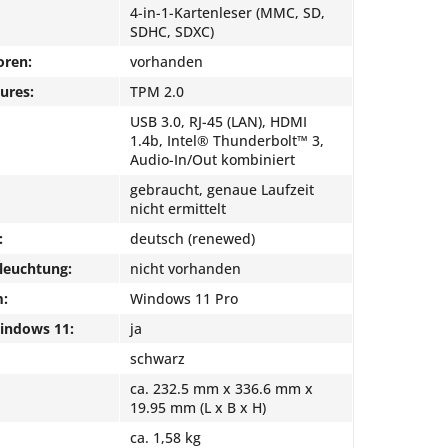
4-in-1-Kartenleser (MMC, SD,
SDHC, SDXC)
oren:
vorhanden
ures:
TPM 2.0
USB 3.0, RJ-45 (LAN), HDMI
1.4b, Intel® Thunderbolt™ 3,
Audio-In/Out kombiniert
gebraucht, genaue Laufzeit
nicht ermittelt
:
deutsch (renewed)
leuchtung:
nicht vorhanden
m:
Windows 11 Pro
Windows 11:
ja
schwarz
ca. 232.5 mm x 336.6 mm x
19.95 mm (L x B x H)
ca. 1,58 kg