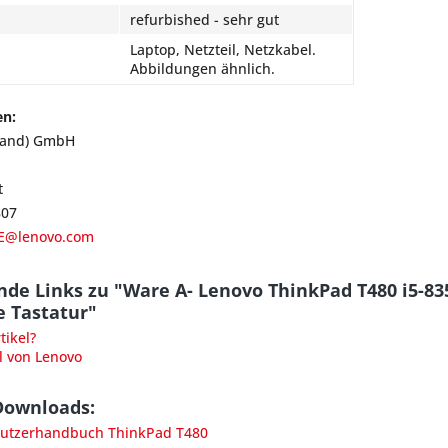
refurbished - sehr gut
Laptop, Netzteil, Netzkabel.
Abbildungen ähnlich.
en:
land) GmbH
t
807
E@lenovo.com
nde Links zu "Ware A- Lenovo ThinkPad T480 i5-
e Tastatur"
ikel?
l von Lenovo
Downloads:
utzerhandbuch ThinkPad T480