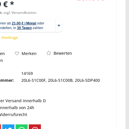
 € *
t.
zzgl. Versandkosten
Abbildung ähnlich
 1 Werktage
Bewerten
hen
Merken
en
14169
nummer:
20L6-S1C00F, 20L6-S1C00B, 20L6-SDP400
ser Versand innerhalb D
innerhalb von 24h
Widerrufsrecht