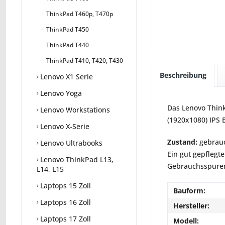
ThinkPad T460p, T470p
ThinkPad T450
ThinkPad T440
ThinkPad T410, T420, T430
Beschreibung
Lenovo X1 Serie
Lenovo Yoga
Das Lenovo Think
Lenovo Workstations
(1920x1080) IPS 
Lenovo X-Serie
Zustand:
gebrauc
Lenovo Ultrabooks
Ein gut gepflegte
Lenovo ThinkPad L13,
Gebrauchsspuren 
L14, L15
Laptops 15 Zoll
Bauform:
Laptops 16 Zoll
Hersteller:
Laptops 17 Zoll
Modell: