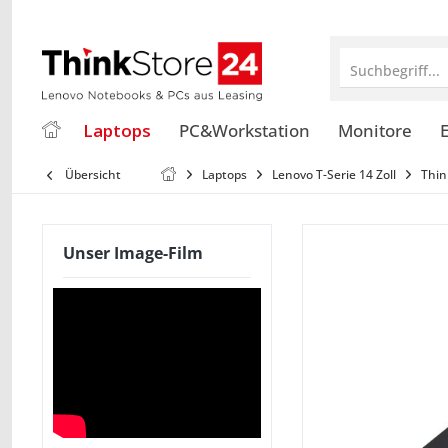
Suchbegriff...
Laptops
PC&Workstation
Monitore
E
Übersicht
Laptops
Lenovo T-Serie 14 Zoll
Thin
Unser Image-Film