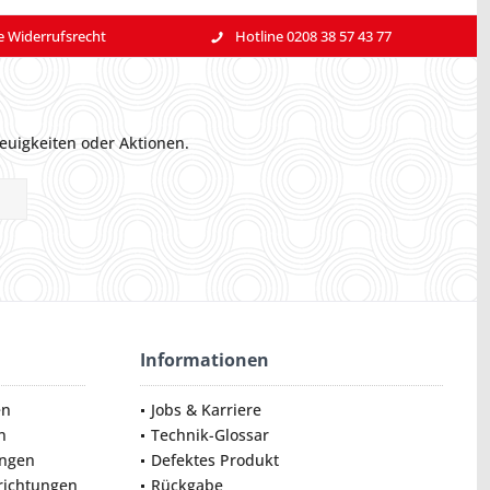
e Widerrufsrecht
Hotline 0208 38 57 43 77
euigkeiten oder Aktionen.
Informationen
en
Jobs & Karriere
n
Technik-Glossar
ungen
Defektes Produkt
nrichtungen
Rückgabe