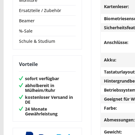
Monitore
Kartenleser:
Ersatzteile / Zubehör
Biometriesens
Beamer
Sicherheitsfeat
%-Sale
Schule & Studium
Anschlüsse:
Akku:
Vorteile
Tastaturlayout
sofort verfügbar
Hintergrundbe
abholbereit in
Betriebssyste
Mülheim/Ruhr
kostenloser Versand in
Geeignet für 
DE
Farbe:
24 Monate
Gewährleistung
Abmessungen:
Gewicht: