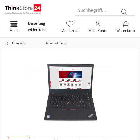
Suchbegriff...
Bestellung
widerrufen
Menü
Merkzettel
Mein Konto
Warenkorb
Übersicht
ThinkPad T480