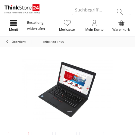
Suchbegriff...
Bestellung
widerrufen
Menü
Merkzettel
Mein Konto
Warenkorb
Übersicht
ThinkPad T460