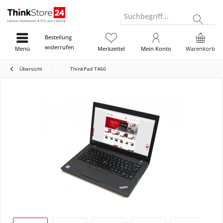
Suchbegriff...
Bestellung
widerrufen
Menü
Merkzettel
Mein Konto
Warenkorb
Übersicht
ThinkPad T460