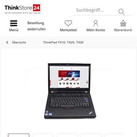
Suchbegriff...
Bestellung
widerrufen
Menü
Merkzettel
Mein Konto
Warenkorb
Übersicht
ThinkPad T410, T420, T430