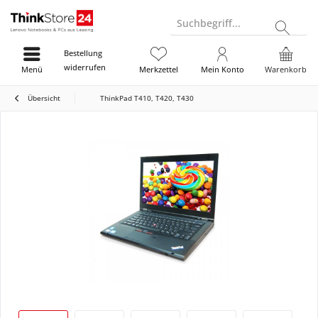
Suchbegriff...
Bestellung
widerrufen
Menü
Merkzettel
Mein Konto
Warenkorb
Übersicht
ThinkPad T410, T420, T430