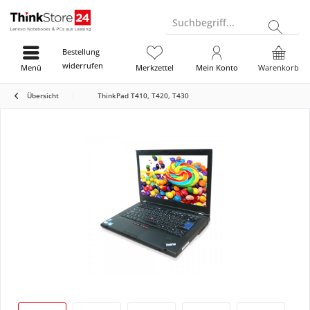
Suchbegriff...
Bestellung
widerrufen
Menü
Merkzettel
Mein Konto
Warenkorb
Übersicht
ThinkPad T410, T420, T430