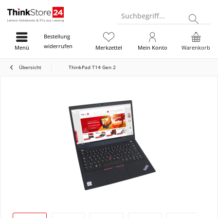
Suchbegriff...
Bestellung
widerrufen
Menü
Merkzettel
Mein Konto
Warenkorb
Übersicht
ThinkPad T14 Gen 2