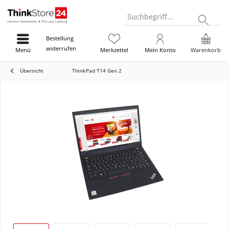
Suchbegriff...
Bestellung
widerrufen
Menü
Merkzettel
Mein Konto
Warenkorb
Übersicht
ThinkPad T14 Gen 2