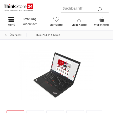
Suchbegriff...
Bestellung
widerrufen
Menü
Merkzettel
Mein Konto
Warenkorb
Übersicht
ThinkPad T14 Gen 2