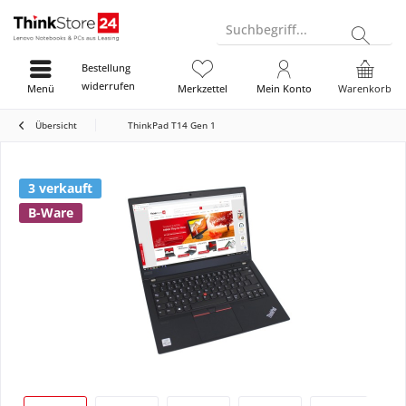
Suchbegriff...
Bestellung
widerrufen
Menü
Merkzettel
Mein Konto
Warenkorb
Übersicht
ThinkPad T14 Gen 1
3 verkauft
B-Ware