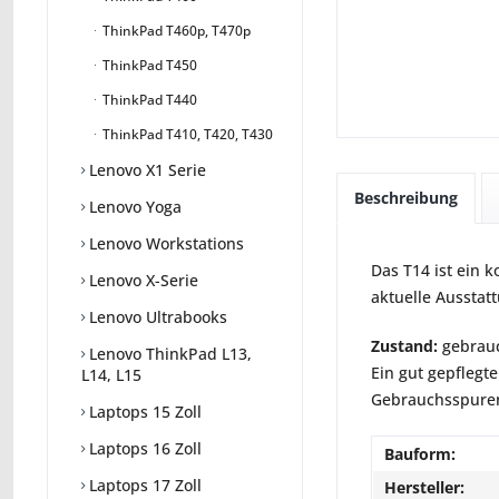
ThinkPad T460p, T470p
ThinkPad T450
ThinkPad T440
ThinkPad T410, T420, T430
Lenovo X1 Serie
Beschreibung
Lenovo Yoga
Lenovo Workstations
Das T14 ist ein 
Lenovo X-Serie
aktuelle Ausstatt
Lenovo Ultrabooks
Zustand:
gebrauc
Lenovo ThinkPad L13,
Ein gut gepflegte
L14, L15
Gebrauchsspuren 
Laptops 15 Zoll
Laptops 16 Zoll
Bauform:
Laptops 17 Zoll
Hersteller: