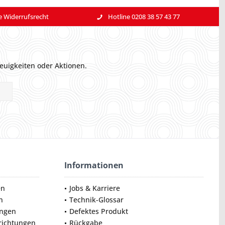
e Widerrufsrecht
Hotline 0208 38 57 43 77
euigkeiten oder Aktionen.
Informationen
en
Jobs & Karriere
n
Technik-Glossar
ungen
Defektes Produkt
nrichtungen
Rückgabe