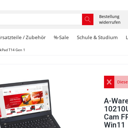
Bestellung
widerrufen
rsatzteile / Zubehör
%-Sale
Schule & Studium
kPad T14 Gen 1
Diese
A-Ware
10210U
Cam FP
Win11