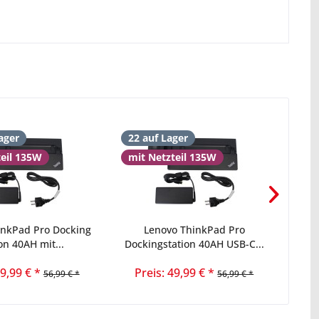
ager
22 auf Lager
16 
teil 135W
mit Netzteil 135W
inkPad Pro Docking
Lenovo ThinkPad Pro
Leno
on 40AH mit...
Dockingstation 40AH USB-C...
49,99 € *
Preis: 49,99 € *
56,99 € *
56,99 € *