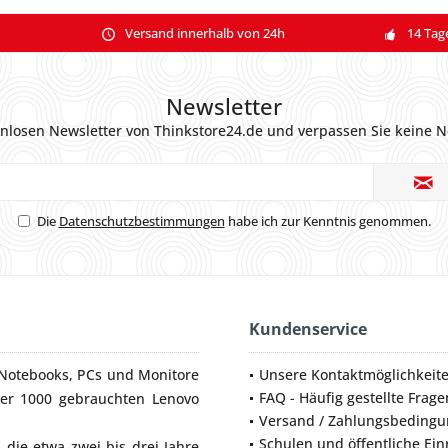
Versand innerhalb von 24h
14 Tag
Newsletter
nlosen Newsletter von Thinkstore24.de und verpassen Sie keine N
Die
Datenschutzbestimmungen
habe ich zur Kenntnis genommen.
Kundenservice
Notebooks
,
PCs
und
Monitore
Unsere Kontaktmöglichkeit
FAQ - Häufig gestellte Frage
ber 1000 gebrauchten Lenovo
Versand / Zahlungsbeding
Schulen und öffentliche Ei
die etwa zwei bis drei Jahre