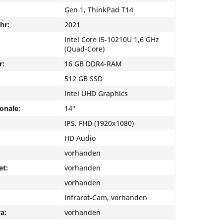
Gen 1, ThinkPad T14
hr:
2021
Intel Core i5-10210U 1,6 GHz
(Quad-Core)
r:
16 GB DDR4-RAM
512 GB SSD
Intel UHD Graphics
onale:
14"
IPS, FHD (1920x1080)
HD Audio
vorhanden
et:
vorhanden
vorhanden
Infrarot-Cam, vorhanden
a:
vorhanden