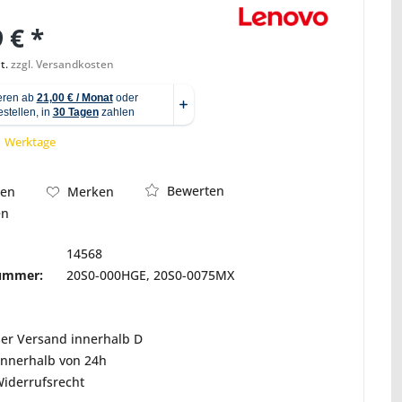
 € *
t.
zzgl. Versandkosten
Abbildung ähnlich
 1 Werktage
Bewerten
hen
Merken
en
14568
nummer:
20S0-000HGE, 20S0-0075MX
ser Versand innerhalb D
innerhalb von 24h
Widerrufsrecht