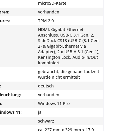
microSD-Karte
oren:
vorhanden
ures:
TPM 2.0
HDMI, Gigabit Ethernet-
Anschluss, USB-C 3.1 Gen. 2,
SideDock CS18 (USB-C (3.1 Gen.
2) & Gigabit-Ethernet via
Adapter), 2 x USB-A 3.1 (Gen 1),
Kensington Lock, Audio-In/Out
kombiniert
gebraucht, die genaue Laufzeit
wurde nicht ermittelt
:
deutsch
leuchtung:
vorhanden
m:
Windows 11 Pro
Windows 11:
ja
schwarz
ca. 227 mm x 329 mm x 17.9