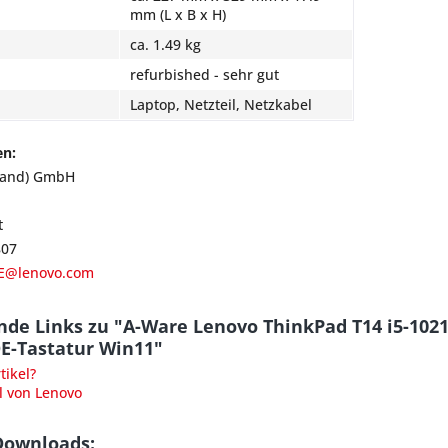
mm (L x B x H)
ca. 1.49 kg
refurbished - sehr gut
Laptop, Netzteil, Netzkabel
en:
land) GmbH
t
807
E@lenovo.com
nde Links zu "A-Ware Lenovo ThinkPad T14 i5-102
DE-Tastatur Win11"
ikel?
l von Lenovo
Downloads: