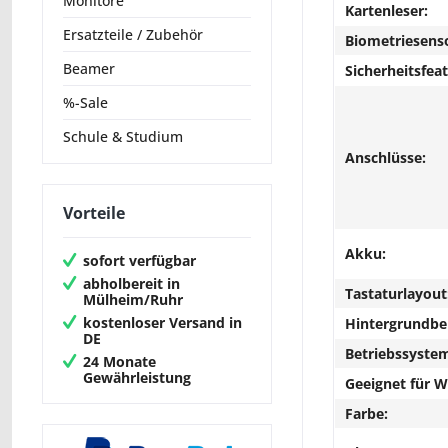
Monitore
Kartenleser:
Ersatzteile / Zubehör
Biometriesens
Beamer
Sicherheitsfeat
%-Sale
Schule & Studium
Anschlüsse:
Vorteile
Akku:
sofort verfügbar
abholbereit in
Tastaturlayout
Mülheim/Ruhr
kostenloser Versand in
Hintergrundbe
DE
Betriebssyste
24 Monate
Gewährleistung
Geeignet für 
Farbe: