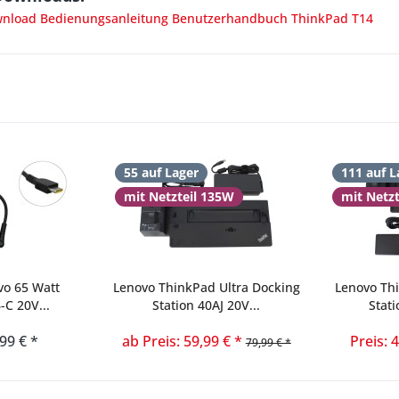
load Bedienungsanleitung Benutzerhandbuch ThinkPad T14
55 auf Lager
111 auf L
mit Netzteil 135W
mit Netz
vo 65 Watt
Lenovo ThinkPad Ultra Docking
Lenovo Th
-C 20V...
Station 40AJ 20V...
Stati
,99 € *
ab Preis: 59,99 € *
Preis: 
79,99 € *