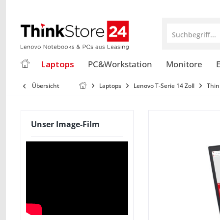
Suchbegriff...
Laptops
PC&Workstation
Monitore
E
Übersicht
Laptops
Lenovo T-Serie 14 Zoll
Thin
Unser Image-Film