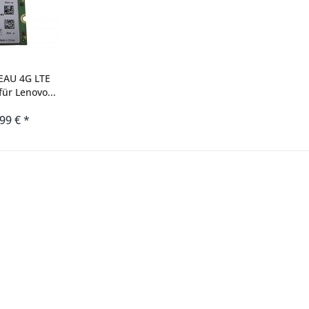
EAU 4G LTE
r Lenovo...
,99 € *