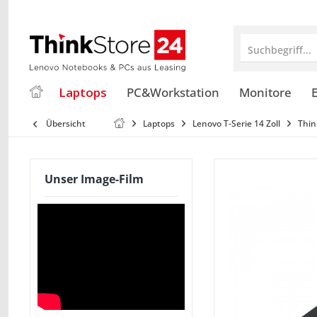
Suchbegriff...
Laptops
PC&Workstation
Monitore
E
Übersicht
Laptops
Lenovo T-Serie 14 Zoll
Thin
Unser Image-Film