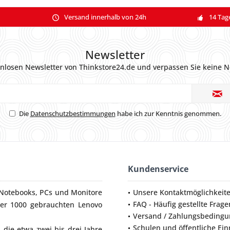
Versand innerhalb von 24h
14 Tag
Newsletter
nlosen Newsletter von Thinkstore24.de und verpassen Sie keine N
Die
Datenschutzbestimmungen
habe ich zur Kenntnis genommen.
Kundenservice
Notebooks
,
PCs
und
Monitore
Unsere Kontaktmöglichkeit
FAQ - Häufig gestellte Frage
ber 1000 gebrauchten Lenovo
Versand / Zahlungsbeding
Schulen und öffentliche Ei
die etwa zwei bis drei Jahre