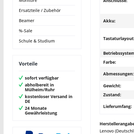
Monitore
Anschlüsse:
Ersatzteile / Zubehör
Beamer
Akku:
%-Sale
Tastaturlayout
Schule & Studium
Betriebssyste
Farbe:
Vorteile
Abmessungen:
sofort verfügbar
abholbereit in
Gewicht:
Mülheim/Ruhr
Zustand:
kostenloser Versand in
DE
Lieferumfang:
24 Monate
Gewährleistung
Herstellerangab
Lenovo (Deutsch