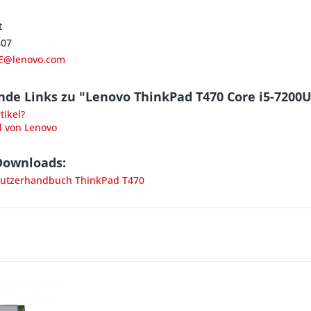
t
807
E@lenovo.com
de Links zu "Lenovo ThinkPad T470 Core i5-7200U
ikel?
l von Lenovo
Downloads:
utzerhandbuch ThinkPad T470