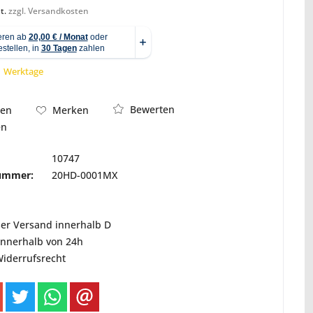
t.
zzgl. Versandkosten
 1 Werktage
Abbildung ähnlich
Bewerten
hen
Merken
en
10747
nummer:
20HD-0001MX
ser Versand innerhalb D
innerhalb von 24h
Widerrufsrecht