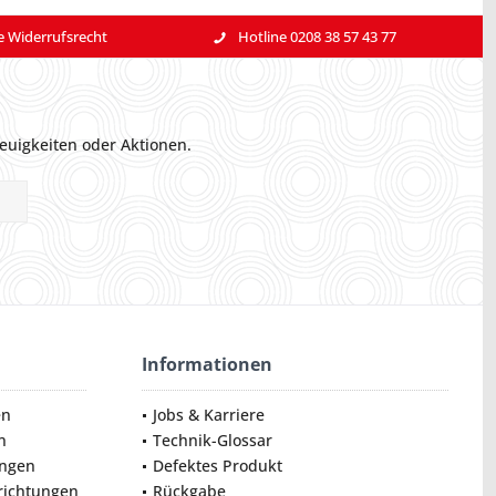
e Widerrufsrecht
Hotline 0208 38 57 43 77
euigkeiten oder Aktionen.
Informationen
en
Jobs & Karriere
n
Technik-Glossar
ungen
Defektes Produkt
nrichtungen
Rückgabe