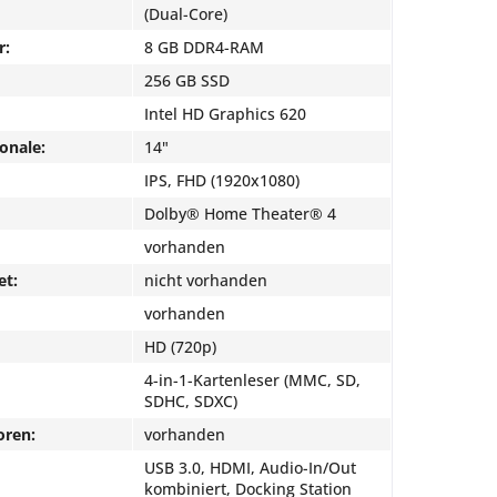
(Dual-Core)
r:
8 GB DDR4-RAM
256 GB SSD
Intel HD Graphics 620
onale:
14"
IPS, FHD (1920x1080)
Dolby® Home Theater® 4
vorhanden
et:
nicht vorhanden
vorhanden
HD (720p)
4-in-1-Kartenleser (MMC, SD,
SDHC, SDXC)
oren:
vorhanden
USB 3.0, HDMI, Audio-In/Out
kombiniert, Docking Station