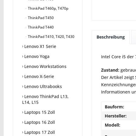
ThinkPad T460p, T470p
ThinkPad T450
ThinkPad T440
Beschreibung
ThinkPad T410, T420, T430
Lenovo X1 Serie
Lenovo Yoga
Intel Core i5 de
Lenovo Workstations
Zustand:
gebrauc
Lenovo X-Serie
Der Artikel zeig
Kennzeichnungen
Lenovo Ultrabooks
Informationen un
Lenovo ThinkPad L13,
L14, L15
Bauform:
Laptops 15 Zoll
Hersteller:
Laptops 16 Zoll
Modell:
Laptops 17 Zoll