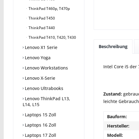
ThinkPad T460p, T470p
ThinkPad T450
ThinkPad T440
ThinkPad T410, T420, T430
Beschreibung
Lenovo X1 Serie
Lenovo Yoga
Intel Core i5 der
Lenovo Workstations
Lenovo X-Serie
Lenovo Ultrabooks
Zustand:
gebrauc
Lenovo ThinkPad L13,
leichte Gebrauch
L14, L15
Laptops 15 Zoll
Bauform:
Laptops 16 Zoll
Hersteller:
Modell:
Laptops 17 Zoll