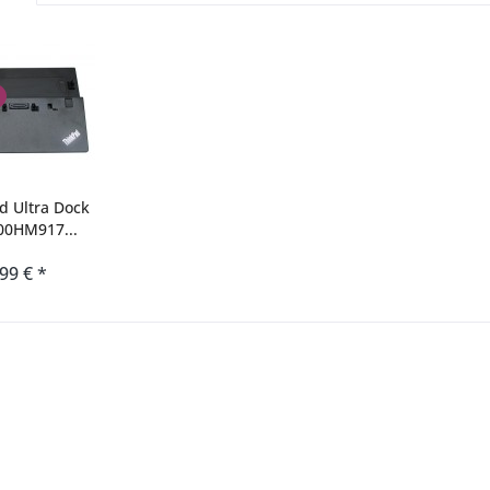
d Ultra Dock
00HM917...
,99 € *