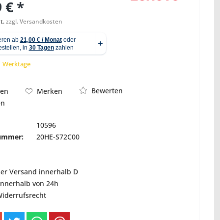
 € *
t.
zzgl. Versandkosten
Abbildung ähnlich
 1 Werktage
Bewerten
hen
Merken
en
10596
nummer:
20HE-S72C00
ser Versand innerhalb D
innerhalb von 24h
Widerrufsrecht