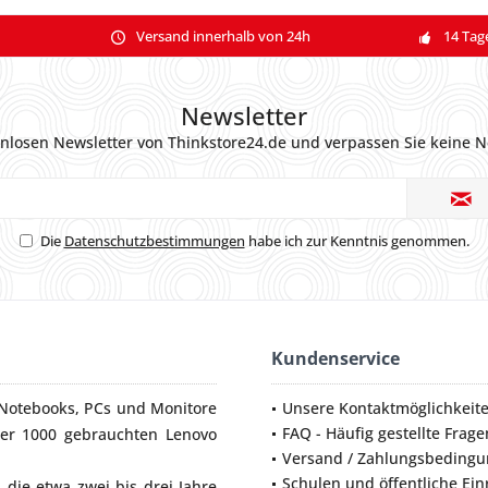
Versand innerhalb von 24h
14 Tag
Newsletter
nlosen Newsletter von Thinkstore24.de und verpassen Sie keine N
Die
Datenschutzbestimmungen
habe ich zur Kenntnis genommen.
Kundenservice
Notebooks
,
PCs
und
Monitore
Unsere Kontaktmöglichkeit
FAQ - Häufig gestellte Frage
ber 1000 gebrauchten Lenovo
Versand / Zahlungsbeding
Schulen und öffentliche Ei
die etwa zwei bis drei Jahre