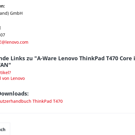
en:
land) GmbH
t
807
E@lenovo.com
de Links zu "A-Ware Lenovo ThinkPad T470 Core i
AN"
ikel?
l von Lenovo
Downloads:
utzerhandbuch ThinkPad T470
uch