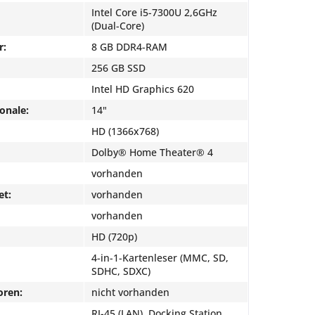
Intel Core i5-7300U 2,6GHz
(Dual-Core)
r:
8 GB DDR4-RAM
256 GB SSD
Intel HD Graphics 620
onale:
14"
HD (1366x768)
Dolby® Home Theater® 4
vorhanden
et:
vorhanden
vorhanden
HD (720p)
4-in-1-Kartenleser (MMC, SD,
SDHC, SDXC)
oren:
nicht vorhanden
RJ-45 (LAN), Docking Station