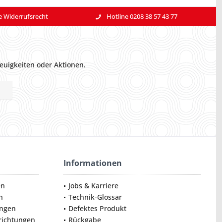
e Widerrufsrecht
Hotline 0208 38 57 43 77
euigkeiten oder Aktionen.
Informationen
en
Jobs & Karriere
n
Technik-Glossar
ungen
Defektes Produkt
nrichtungen
Rückgabe