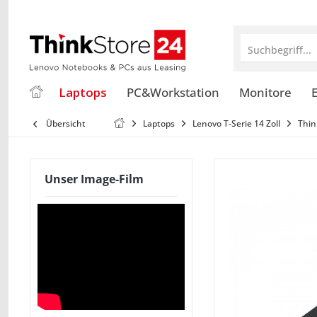
Suchbegriff...
Laptops
PC&Workstation
Monitore
E
Übersicht
Laptops
Lenovo T-Serie 14 Zoll
Thin
Unser Image-Film