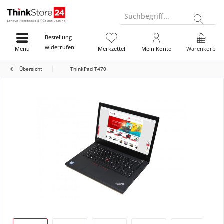
Suchbegriff...
Bestellung
widerrufen
Menü
Merkzettel
Mein Konto
Warenkorb
Übersicht
ThinkPad T470