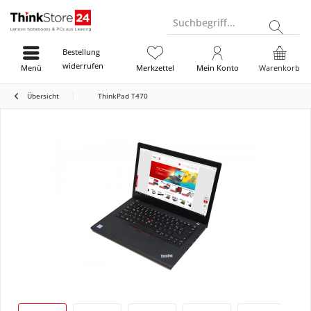
Suchbegriff...
Bestellung
widerrufen
Menü
Merkzettel
Mein Konto
Warenkorb
Übersicht
ThinkPad T470