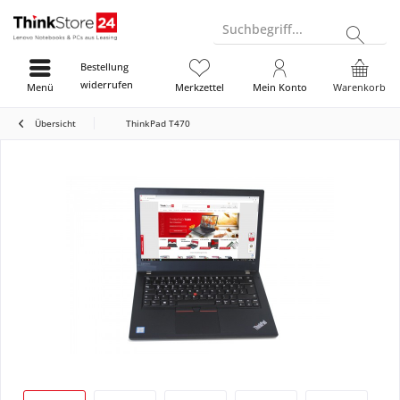
Suchbegriff...
Bestellung
widerrufen
Menü
Merkzettel
Mein Konto
Warenkorb
Übersicht
ThinkPad T470