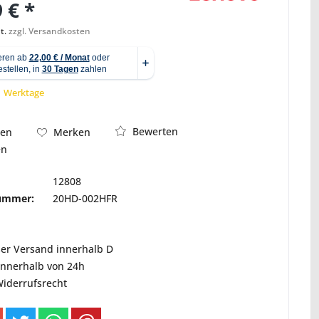
 € *
t.
zzgl. Versandkosten
Abbildung ähnlich
 1 Werktage
Bewerten
hen
Merken
en
12808
nummer:
20HD-002HFR
ser Versand innerhalb D
innerhalb von 24h
Widerrufsrecht