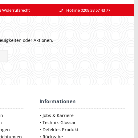
e Widerrufsrecht
Hotline 0208 38 57 43 77
euigkeiten oder Aktionen.
Informationen
en
Jobs & Karriere
n
Technik-Glossar
ungen
Defektes Produkt
nrichtungen
Rückgabe