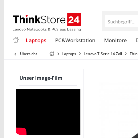
Suchbegriff...
Laptops
PC&Workstation
Monitore
E
Übersicht
Laptops
Lenovo T-Serie 14 Zoll
Thin
Unser Image-Film