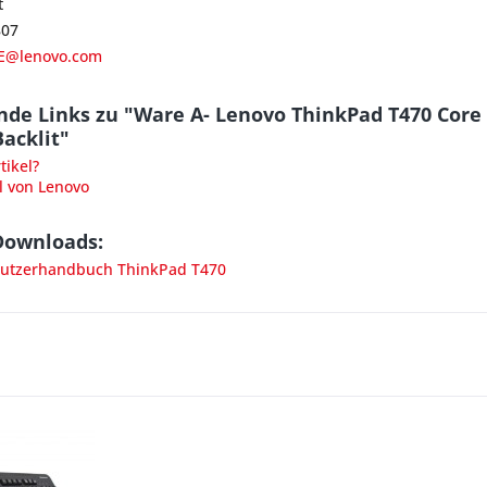
t
807
E@lenovo.com
de Links zu "Ware A- Lenovo ThinkPad T470 Core 
Backlit"
ikel?
l von Lenovo
Downloads:
utzerhandbuch ThinkPad T470