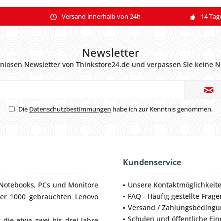
Versand innerhalb von 24h
14 Tag
Newsletter
nlosen Newsletter von Thinkstore24.de und verpassen Sie keine N
Die
Datenschutzbestimmungen
habe ich zur Kenntnis genommen.
Kundenservice
Notebooks
,
PCs
und
Monitore
Unsere Kontaktmöglichkeit
FAQ - Häufig gestellte Frage
ber 1000 gebrauchten Lenovo
Versand / Zahlungsbeding
Schulen und öffentliche Ei
die etwa zwei bis drei Jahre