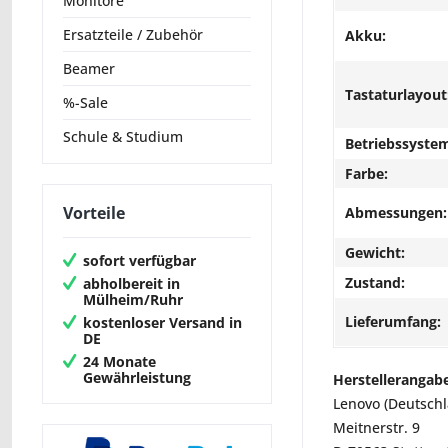
Monitore
Ersatzteile / Zubehör
Akku:
Beamer
Tastaturlayout
%-Sale
Schule & Studium
Betriebssyste
Farbe:
Vorteile
Abmessungen:
Gewicht:
sofort verfügbar
Zustand:
abholbereit in
Mülheim/Ruhr
Lieferumfang:
kostenloser Versand in
DE
24 Monate
Gewährleistung
Herstellerangab
Lenovo (Deutsch
Meitnerstr. 9