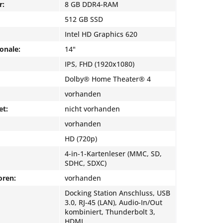
r:
8 GB DDR4-RAM
512 GB SSD
Intel HD Graphics 620
onale:
14"
IPS, FHD (1920x1080)
Dolby® Home Theater® 4
vorhanden
et:
nicht vorhanden
vorhanden
HD (720p)
4-in-1-Kartenleser (MMC, SD,
SDHC, SDXC)
oren:
vorhanden
Docking Station Anschluss, USB
3.0, RJ-45 (LAN), Audio-In/Out
kombiniert, Thunderbolt 3,
HDMI