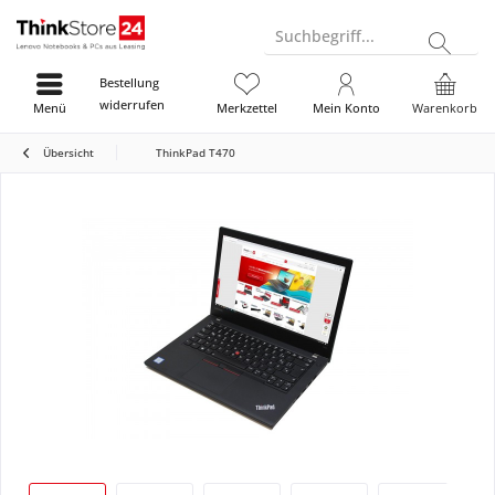
Suchbegriff...
Bestellung
widerrufen
Menü
Merkzettel
Mein Konto
Warenkorb
Übersicht
ThinkPad T470