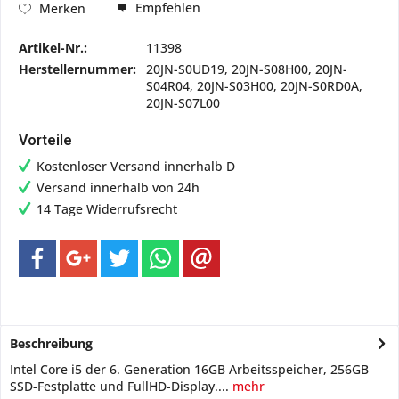
Empfehlen
Merken
Artikel-Nr.:
11398
Herstellernummer:
20JN-S0UD19, 20JN-S08H00, 20JN-
S04R04, 20JN-S03H00, 20JN-S0RD0A,
20JN-S07L00
Vorteile
Kostenloser Versand innerhalb D
Versand innerhalb von 24h
14 Tage Widerrufsrecht
Beschreibung
Intel Core i5 der 6. Generation 16GB Arbeitsspeicher, 256GB
SSD-Festplatte und FullHD-Display....
mehr