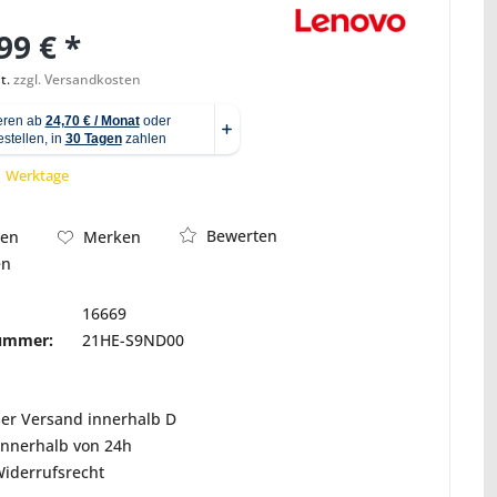
99 € *
t.
zzgl. Versandkosten
Abbildung ähnlich
 1 Werktage
Bewerten
hen
Merken
en
16669
nummer:
21HE-S9ND00
ser Versand innerhalb D
innerhalb von 24h
Widerrufsrecht