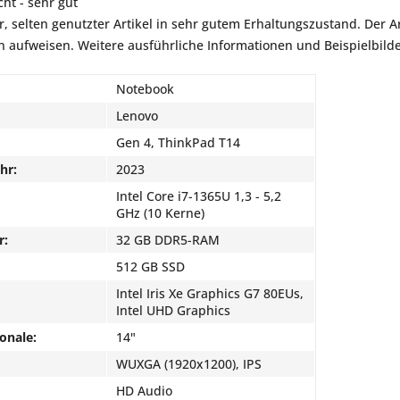
ht - sehr gut
r, selten genutzter Artikel in sehr gutem Erhaltungszustand. Der Art
aufweisen. Weitere ausführliche Informationen und Beispielbilder
Notebook
Lenovo
Gen 4, ThinkPad T14
hr:
2023
Intel Core i7-1365U 1,3 - 5,2
GHz (10 Kerne)
r:
32 GB DDR5-RAM
512 GB SSD
Intel Iris Xe Graphics G7 80EUs,
Intel UHD Graphics
onale:
14"
WUXGA (1920x1200), IPS
HD Audio