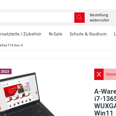
Bestellung
widerrufen
rsatzteile / Zubehör
%-Sale
Schule & Studium
kPad T14 Gen 4
 2023
Diese
A-Ware
i7-13
WUXGA 
Win11