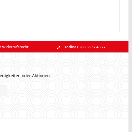
e Widerrufsrecht
Hotline 0208 38 57 43 77
euigkeiten oder Aktionen.