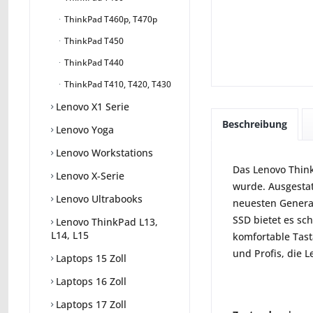
ThinkPad T460p, T470p
ThinkPad T450
ThinkPad T440
ThinkPad T410, T420, T430
Lenovo X1 Serie
Beschreibung
Lenovo Yoga
Lenovo Workstations
Das Lenovo Think
Lenovo X-Serie
wurde. Ausgestat
Lenovo Ultrabooks
neuesten Generat
SSD bietet es sc
Lenovo ThinkPad L13,
L14, L15
komfortable Tast
und Profis, die L
Laptops 15 Zoll
Laptops 16 Zoll
Laptops 17 Zoll