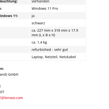
leuchtung:
vorhanden
m:
Windows 11 Pro
Windows 11:
ja
schwarz
ca. 227 mm x 318 mm x 17.9
mm (L x B x H)
ca. 1.4 kg
refurbished - sehr gut
Laptop, Netzteil, Netzkabel
en:
land) GmbH
t
807
E@lenovo.com