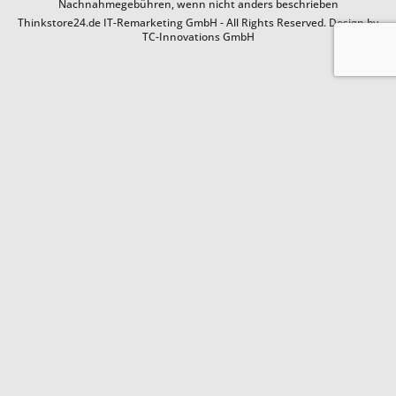
Nachnahmegebühren, wenn nicht anders beschrieben
Thinkstore24.de IT-Remarketing GmbH - All Rights Reserved. Design by
TC-Innovations GmbH
Die Lieferung war sehr schnell und die Qualität war entsprechend der
Darstellung
Datum der Veröffentlichung: 08.08.2026
Datum der Kauferfahrung: 28.07.2026
3,850 Bewertungen