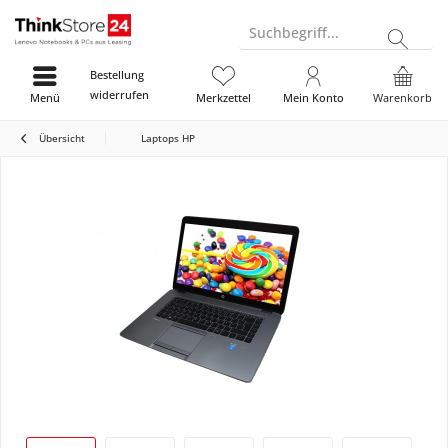
Suchbegriff...
Bestellung
widerrufen
Menü
Merkzettel
Mein Konto
Warenkorb
Übersicht
Laptops HP