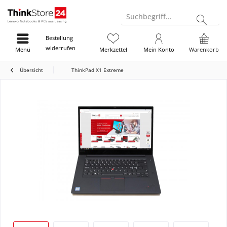
Suchbegriff...
Bestellung
widerrufen
Menü
Merkzettel
Mein Konto
Warenkorb
Übersicht
ThinkPad X1 Extreme