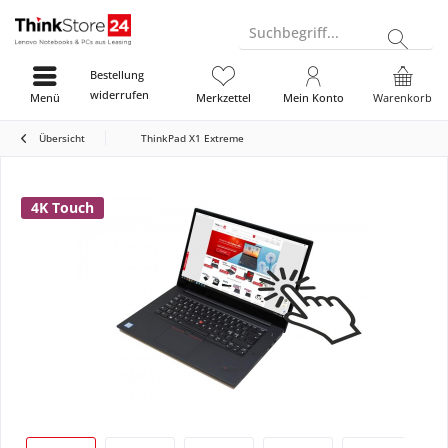
Suchbegriff...
Bestellung
widerrufen
Menü
Merkzettel
Mein Konto
Warenkorb
Übersicht
ThinkPad X1 Extreme
4K Touch