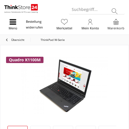
Suchbegriff...
Bestellung
widerrufen
Menü
Merkzettel
Mein Konto
Warenkorb
Übersicht
ThinkPad W-Serie
Quadro K1100M