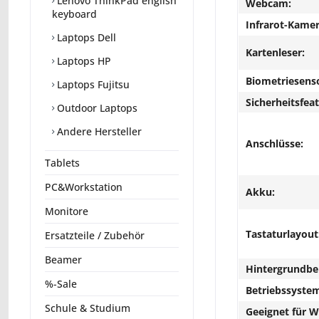
Lenovo ThinkPad english
Webcam:
keyboard
Infrarot-Kamer
Laptops Dell
Kartenleser:
Laptops HP
Biometriesens
Laptops Fujitsu
Sicherheitsfeat
Outdoor Laptops
Andere Hersteller
Anschlüsse:
Tablets
PC&Workstation
Akku:
Monitore
Tastaturlayout
Ersatzteile / Zubehör
Beamer
Hintergrundbe
%-Sale
Betriebssyste
Schule & Studium
Geeignet für 