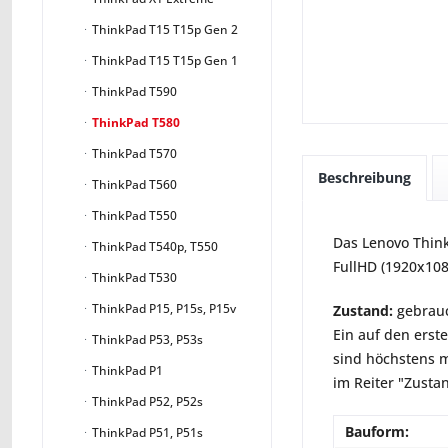
ThinkPad T15 T15p Gen 2
ThinkPad T15 T15p Gen 1
ThinkPad T590
ThinkPad T580
ThinkPad T570
Beschreibung
ThinkPad T560
ThinkPad T550
Das Lenovo Think
ThinkPad T540p, T550
FullHD (1920x108
ThinkPad T530
ThinkPad P15, P15s, P15v
Zustand:
gebrauc
Ein auf den erst
ThinkPad P53, P53s
sind höchstens m
ThinkPad P1
im Reiter "Zusta
ThinkPad P52, P52s
Bauform:
ThinkPad P51, P51s