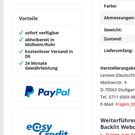
Farbe:
Abmessungen:
Vorteile
Gewicht:
sofort verfügbar
Zustand:
abholbereit in
Mülheim/Ruhr
Lieferumfang:
kostenloser Versand in
DE
24 Monate
Gewährleistung
Herstellerangab
Lenovo (Deutsch
Meitnerstr. 9
D-70563 Stuttgar
Tel. 0711 6569 0
E-Mail:
Fragen_D
Weiterführe
Backlit Web
Fragen zum Art