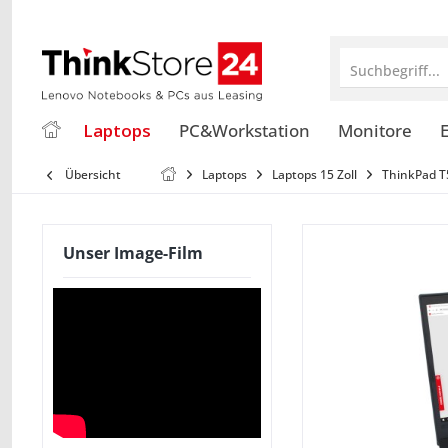
Suchbegriff...
Laptops
PC&Workstation
Monitore
E
Übersicht
Laptops
Laptops 15 Zoll
ThinkPad T
Unser Image-Film