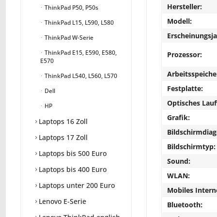
Hersteller:
ThinkPad P50, P50s
Modell:
ThinkPad L15, L590, L580
Erscheinungsja
ThinkPad W-Serie
ThinkPad E15, E590, E580,
Prozessor:
E570
Arbeitsspeiche
ThinkPad L540, L560, L570
Festplatte:
Dell
Optisches Lau
HP
Grafik:
Laptops 16 Zoll
Bildschirmdiag
Laptops 17 Zoll
Bildschirmtyp:
Laptops bis 500 Euro
Sound:
Laptops bis 400 Euro
WLAN:
Laptops unter 200 Euro
Mobiles Intern
Lenovo E-Serie
Bluetooth: