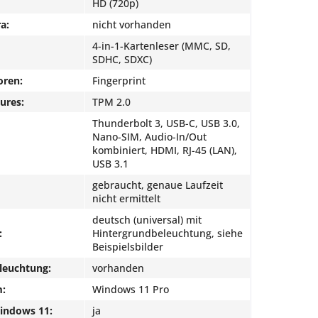
HD (720p)
a:
nicht vorhanden
4-in-1-Kartenleser (MMC, SD,
SDHC, SDXC)
oren:
Fingerprint
ures:
TPM 2.0
Thunderbolt 3, USB-C, USB 3.0,
Nano-SIM, Audio-In/Out
kombiniert, HDMI, RJ-45 (LAN),
USB 3.1
gebraucht, genaue Laufzeit
nicht ermittelt
deutsch (universal) mit
:
Hintergrundbeleuchtung, siehe
Beispielsbilder
leuchtung:
vorhanden
m:
Windows 11 Pro
Windows 11:
ja