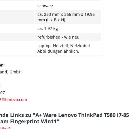
schwarz
ca. 253 mm x 366 mm x 19.95
mm (L x B x H)
ca. 1.97 kg
refurbished - wie neu
Laptop, Netzteil, Netzkabel.
Abbildungen ähnlich.
en:
land) GmbH
t
807
E@lenovo.com
nde Links zu "A+ Ware Lenovo ThinkPad T580 i7-8
cam Fingerprint Win11"
ikel?