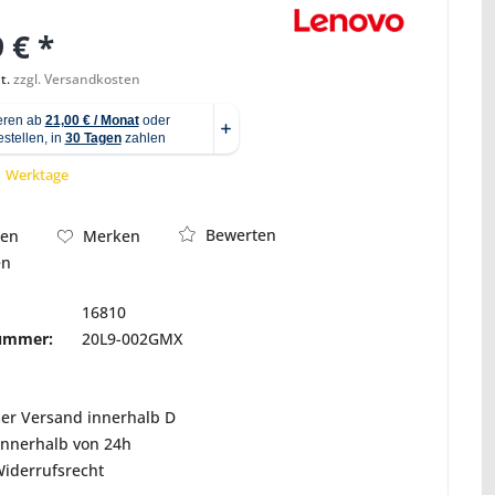
 € *
t.
zzgl. Versandkosten
Abbildung ähnlich
 1 Werktage
Bewerten
hen
Merken
en
16810
nummer:
20L9-002GMX
ser Versand innerhalb D
innerhalb von 24h
Widerrufsrecht