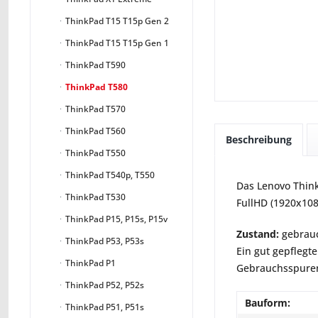
ThinkPad T15 T15p Gen 2
ThinkPad T15 T15p Gen 1
ThinkPad T590
ThinkPad T580
ThinkPad T570
ThinkPad T560
Beschreibung
ThinkPad T550
ThinkPad T540p, T550
Das Lenovo Think
ThinkPad T530
FullHD (1920x108
ThinkPad P15, P15s, P15v
Zustand:
gebrauc
ThinkPad P53, P53s
Ein gut gepflegte
ThinkPad P1
Gebrauchsspuren 
ThinkPad P52, P52s
Bauform:
ThinkPad P51, P51s