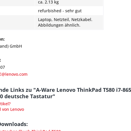
ca. 2.13 kg
refurbished - sehr gut
Laptop, Netzteil, Netzkabel.
Abbildungen ähnlich.
en:
land) GmbH
t
807
E@lenovo.com
nde Links zu "A-Ware Lenovo ThinkPad T580 i7-86
0 deutsche Tastatur"
ikel?
l von Lenovo
Downloads: