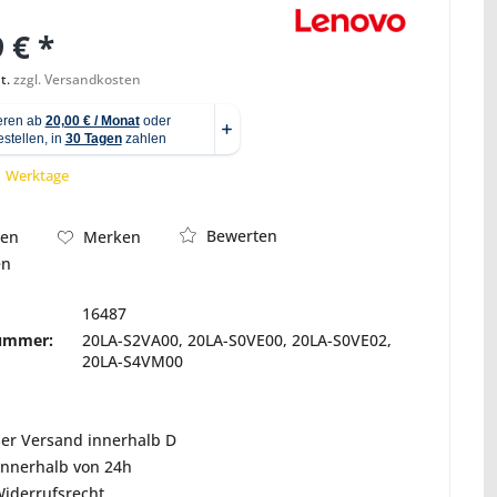
 € *
t.
zzgl. Versandkosten
Abbildung ähnlich
 1 Werktage
Bewerten
hen
Merken
en
16487
nummer:
20LA-S2VA00, 20LA-S0VE00, 20LA-S0VE02,
20LA-S4VM00
ser Versand innerhalb D
innerhalb von 24h
Widerrufsrecht