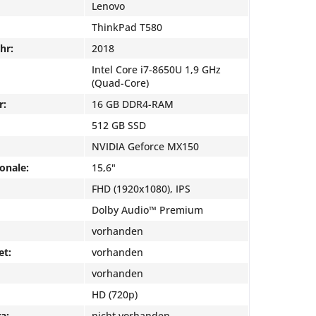
Lenovo
ThinkPad T580
hr:
2018
Intel Core i7-8650U 1,9 GHz
(Quad-Core)
r:
16 GB DDR4-RAM
512 GB SSD
NVIDIA Geforce MX150
onale:
15,6"
FHD (1920x1080), IPS
Dolby Audio™ Premium
vorhanden
et:
vorhanden
vorhanden
HD (720p)
a:
nicht vorhanden