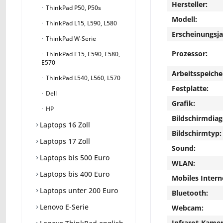
Hersteller:
ThinkPad P50, P50s
Modell:
ThinkPad L15, L590, L580
Erscheinungsja
ThinkPad W-Serie
Prozessor:
ThinkPad E15, E590, E580,
E570
Arbeitsspeiche
ThinkPad L540, L560, L570
Festplatte:
Dell
Grafik:
HP
Bildschirmdiag
Laptops 16 Zoll
Bildschirmtyp:
Laptops 17 Zoll
Sound:
Laptops bis 500 Euro
WLAN:
Laptops bis 400 Euro
Mobiles Intern
Laptops unter 200 Euro
Bluetooth:
Lenovo E-Serie
Webcam:
Infrarot-Kamer