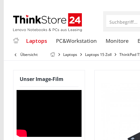
Suchbegriff...
Laptops
PC&Workstation
Monitore
E
Übersicht
Laptops
Laptops 15 Zoll
ThinkPad T
Unser Image-Film