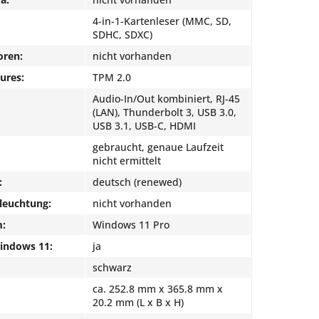
4-in-1-Kartenleser (MMC, SD,
SDHC, SDXC)
oren:
nicht vorhanden
ures:
TPM 2.0
Audio-In/Out kombiniert, RJ-45
(LAN), Thunderbolt 3, USB 3.0,
USB 3.1, USB-C, HDMI
gebraucht, genaue Laufzeit
nicht ermittelt
:
deutsch (renewed)
leuchtung:
nicht vorhanden
m:
Windows 11 Pro
Windows 11:
ja
schwarz
ca. 252.8 mm x 365.8 mm x
20.2 mm (L x B x H)