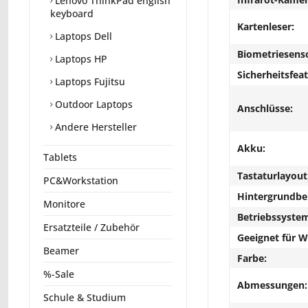
Lenovo ThinkPad english
keyboard
Kartenleser:
Laptops Dell
Biometriesens
Laptops HP
Sicherheitsfeat
Laptops Fujitsu
Outdoor Laptops
Anschlüsse:
Andere Hersteller
Akku:
Tablets
Tastaturlayout
PC&Workstation
Hintergrundbe
Monitore
Betriebssyste
Ersatzteile / Zubehör
Geeignet für 
Beamer
Farbe:
%-Sale
Abmessungen:
Schule & Studium