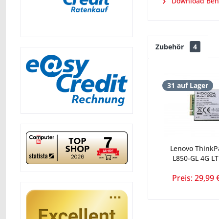
Download Ben
Zubehör
4
31 auf Lager
Lenovo ThinkP
L850-GL 4G L
Preis: 29,99 