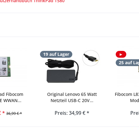
utzerhandbuch ThinkPad T580
19 auf Lager
►
25 auf La
ad Fibocom
Original Lenovo 65 Watt
Fibocom L
TE WWAN...
Netzteil USB-C 20V...
Mod
€ *
Preis: 34,99 € *
Pre
36,99 € *