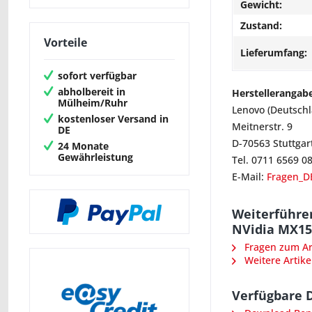
Gewicht:
Zustand:
Vorteile
Lieferumfang:
sofort verfügbar
abholbereit in
Herstellerangab
Mülheim/Ruhr
Lenovo (Deutsch
kostenloser Versand in
Meitnerstr. 9
DE
D-70563 Stuttgar
24 Monate
Gewährleistung
Tel. 0711 6569 0
E-Mail:
Fragen_D
Weiterführe
NVidia MX15
Fragen zum Art
Weitere Artike
Verfügbare 