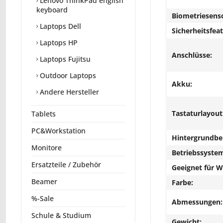
Lenovo ThinkPad english
keyboard
Biometriesens
Laptops Dell
Sicherheitsfeat
Laptops HP
Anschlüsse:
Laptops Fujitsu
Outdoor Laptops
Akku:
Andere Hersteller
Tastaturlayout
Tablets
PC&Workstation
Hintergrundbe
Monitore
Betriebssyste
Ersatzteile / Zubehör
Geeignet für 
Beamer
Farbe:
%-Sale
Abmessungen:
Schule & Studium
Gewicht: