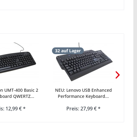
32 auf Lager
111
mit
on UMT-400 Basic 2
NEU: Lenovo USB Enhanced
Leno
board QWERTZ...
Performance Keyboard...
is: 12,99 € *
Preis: 27,99 € *
Pr