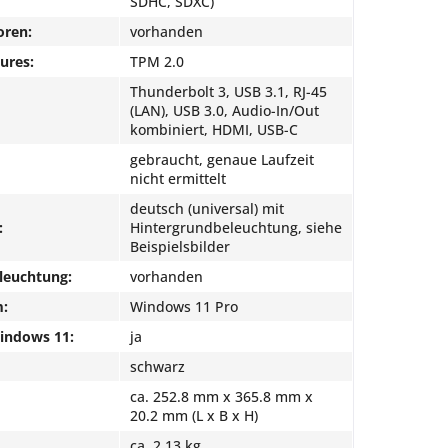
SDHC, SDXC)
oren:
vorhanden
ures:
TPM 2.0
Thunderbolt 3, USB 3.1, RJ-45
(LAN), USB 3.0, Audio-In/Out
kombiniert, HDMI, USB-C
gebraucht, genaue Laufzeit
nicht ermittelt
deutsch (universal) mit
:
Hintergrundbeleuchtung, siehe
Beispielsbilder
leuchtung:
vorhanden
m:
Windows 11 Pro
Windows 11:
ja
schwarz
ca. 252.8 mm x 365.8 mm x
20.2 mm (L x B x H)
ca. 2.13 kg