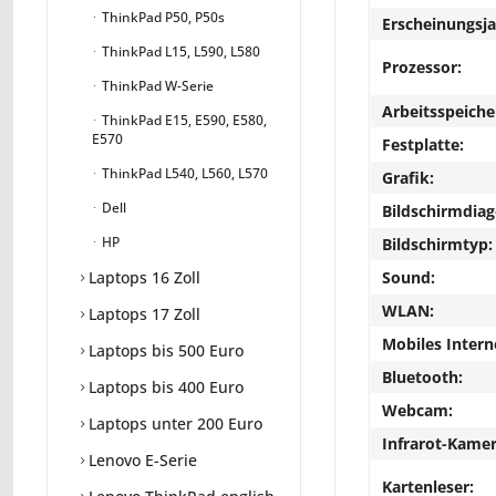
ThinkPad P50, P50s
Erscheinungsja
ThinkPad L15, L590, L580
Prozessor:
ThinkPad W-Serie
Arbeitsspeiche
ThinkPad E15, E590, E580,
E570
Festplatte:
ThinkPad L540, L560, L570
Grafik:
Dell
Bildschirmdiag
HP
Bildschirmtyp:
Sound:
Laptops 16 Zoll
WLAN:
Laptops 17 Zoll
Mobiles Intern
Laptops bis 500 Euro
Bluetooth:
Laptops bis 400 Euro
Webcam:
Laptops unter 200 Euro
Infrarot-Kamer
Lenovo E-Serie
Kartenleser: