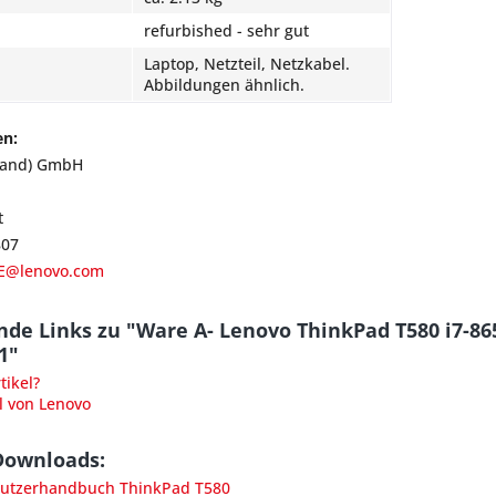
refurbished - sehr gut
Laptop, Netzteil, Netzkabel.
Abbildungen ähnlich.
en:
land) GmbH
t
807
E@lenovo.com
nde Links zu "Ware A- Lenovo ThinkPad T580 i7-8
1"
ikel?
l von Lenovo
Downloads:
utzerhandbuch ThinkPad T580