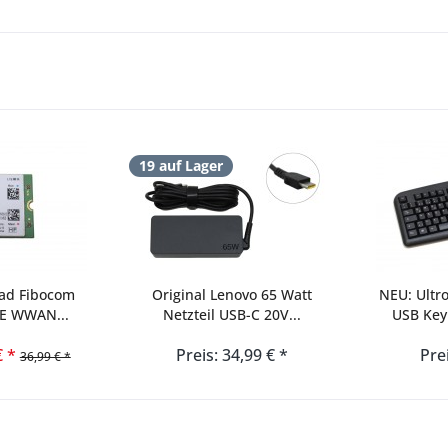
19 auf Lager
ad Fibocom
Original Lenovo 65 Watt
NEU: Ultr
TE WWAN...
Netzteil USB-C 20V...
USB Key
€ *
Preis: 34,99 € *
Pre
36,99 € *