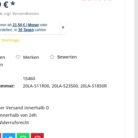
 € *
t.
zzgl. Versandkosten
Abbildung ähnlich
 1 Werktage
Bewerten
hen
Merken
en
15460
nummer:
20LA-S11R00, 20LA-S23500, 20LA-S1850R
ser Versand innerhalb D
innerhalb von 24h
Widerrufsrecht