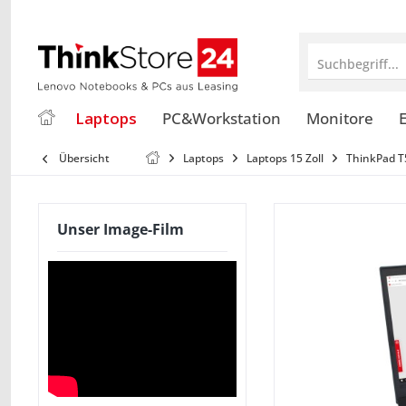
Suchbegriff...
Laptops
PC&Workstation
Monitore
E
Übersicht
Laptops
Laptops 15 Zoll
ThinkPad T
Unser Image-Film