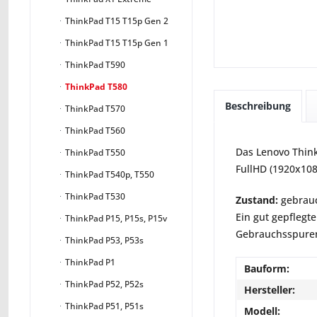
ThinkPad T15 T15p Gen 2
ThinkPad T15 T15p Gen 1
ThinkPad T590
ThinkPad T580
Beschreibung
ThinkPad T570
ThinkPad T560
Das Lenovo Think
ThinkPad T550
FullHD (1920x108
ThinkPad T540p, T550
ThinkPad T530
Zustand:
gebrauc
Ein gut gepflegte
ThinkPad P15, P15s, P15v
Gebrauchsspuren 
ThinkPad P53, P53s
ThinkPad P1
Bauform:
ThinkPad P52, P52s
Hersteller:
ThinkPad P51, P51s
Modell: