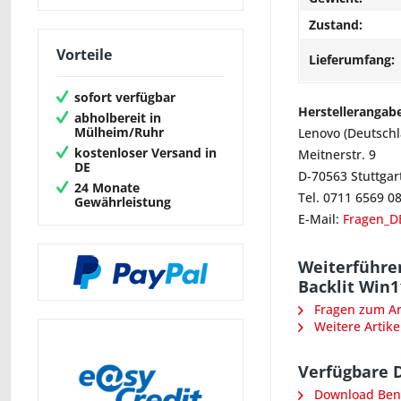
Zustand:
Vorteile
Lieferumfang:
sofort verfügbar
Herstellerangab
abholbereit in
Mülheim/Ruhr
Lenovo (Deutsch
kostenloser Versand in
Meitnerstr. 9
DE
D-70563 Stuttgar
24 Monate
Tel. 0711 6569 0
Gewährleistung
E-Mail:
Fragen_D
Weiterführe
Backlit Win1
Fragen zum Art
Weitere Artike
Verfügbare 
Download Ben