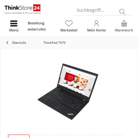
Suchbegriff...
Bestellung
widerrufen
Menü
Merkzettel
Mein Konto
Warenkorb
Übersicht
ThinkPad T570