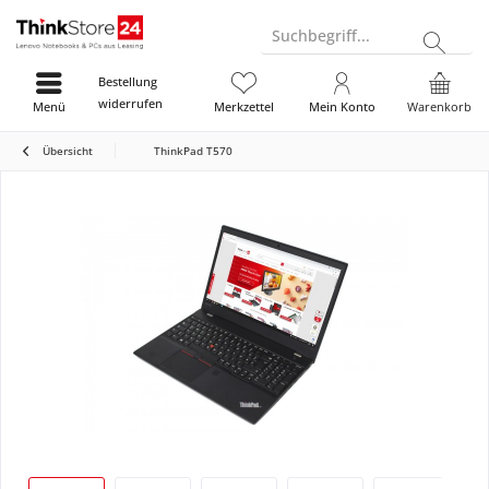
Suchbegriff...
Bestellung
widerrufen
Menü
Merkzettel
Mein Konto
Warenkorb
Übersicht
ThinkPad T570