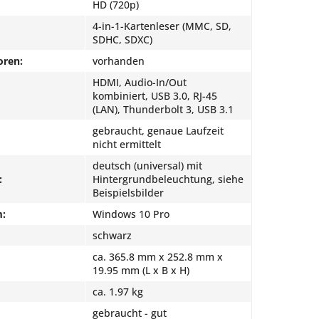
HD (720p)
4-in-1-Kartenleser (MMC, SD,
SDHC, SDXC)
oren:
vorhanden
HDMI, Audio-In/Out
kombiniert, USB 3.0, RJ-45
(LAN), Thunderbolt 3, USB 3.1
gebraucht, genaue Laufzeit
nicht ermittelt
deutsch (universal) mit
:
Hintergrundbeleuchtung, siehe
Beispielsbilder
m:
Windows 10 Pro
schwarz
ca. 365.8 mm x 252.8 mm x
19.95 mm (L x B x H)
ca. 1.97 kg
gebraucht - gut