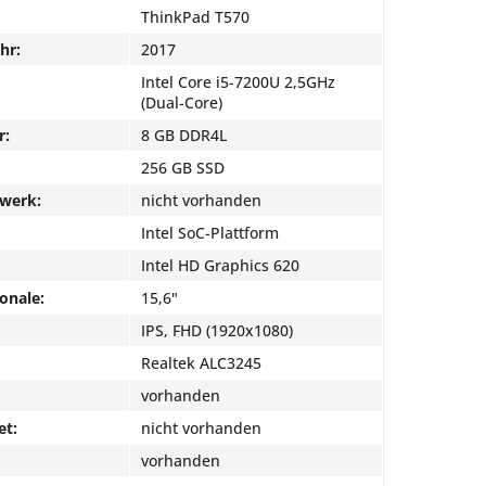
ThinkPad T570
hr:
2017
Intel Core i5-7200U 2,5GHz
(Dual-Core)
r:
8 GB DDR4L
256 GB SSD
fwerk:
nicht vorhanden
Intel SoC-Plattform
Intel HD Graphics 620
onale:
15,6"
IPS, FHD (1920x1080)
Realtek ALC3245
vorhanden
et:
nicht vorhanden
vorhanden