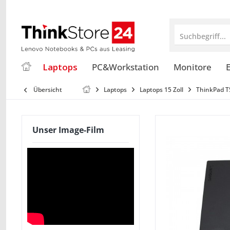
Suchbegriff...
Laptops
PC&Workstation
Monitore
E
Übersicht
Laptops
Laptops 15 Zoll
ThinkPad T
Unser Image-Film