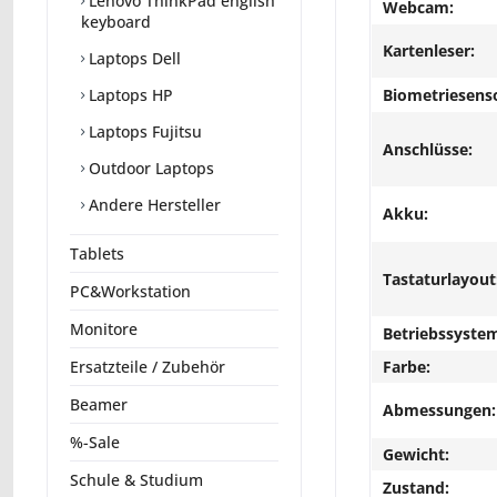
Lenovo ThinkPad english
Webcam:
keyboard
Kartenleser:
Laptops Dell
Biometriesens
Laptops HP
Laptops Fujitsu
Anschlüsse:
Outdoor Laptops
Andere Hersteller
Akku:
Tablets
Tastaturlayout
PC&Workstation
Monitore
Betriebssyste
Farbe:
Ersatzteile / Zubehör
Beamer
Abmessungen:
%-Sale
Gewicht:
Schule & Studium
Zustand: