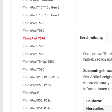
ThinkPad T15 T15p Gen 2
ThinkPad T15 T15p Gen 1
ThinkPad T590
ThinkPad T580
Beschreibung
ThinkPad T570
ThinkPad T560
Das Lenovo Think
ThinkPad T550
FullHD (1920x108
ThinkPad T540p, T550
ThinkPad T530
Zustand:
gebrauc
Der Artikel zeig
ThinkPad P15, P15s, P15v
Kennzeichnungen
ThinkPad P53, P53s
Informationen un
ThinkPad P1
ThinkPad P52, P52s
Bauform:
Hersteller:
ThinkPad P51, P51s