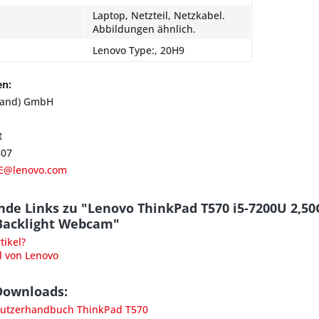
Laptop, Netzteil, Netzkabel.
Abbildungen ähnlich.
Lenovo Type:, 20H9
en:
land) GmbH
t
807
E@lenovo.com
nde Links zu "Lenovo ThinkPad T570 i5-7200U 2,5
 Backlight Webcam"
ikel?
l von Lenovo
Downloads:
utzerhandbuch ThinkPad T570