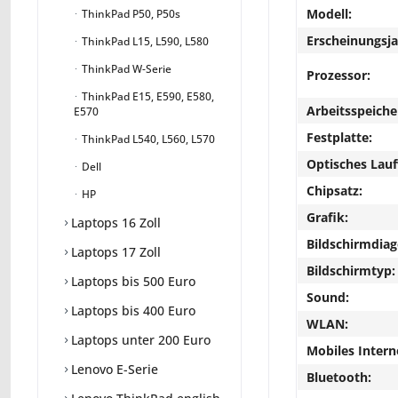
Modell:
ThinkPad P50, P50s
Erscheinungsja
ThinkPad L15, L590, L580
ThinkPad W-Serie
Prozessor:
ThinkPad E15, E590, E580,
Arbeitsspeiche
E570
Festplatte:
ThinkPad L540, L560, L570
Optisches Lau
Dell
Chipsatz:
HP
Grafik:
Laptops 16 Zoll
Bildschirmdiag
Laptops 17 Zoll
Bildschirmtyp:
Laptops bis 500 Euro
Sound:
Laptops bis 400 Euro
WLAN:
Laptops unter 200 Euro
Mobiles Intern
Lenovo E-Serie
Bluetooth: