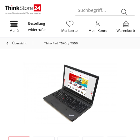
Suchbegriff...
Bestellung
widerrufen
Menü
Merkzettel
Mein Konto
Warenkorb
Übersicht
ThinkPad T540p, T550