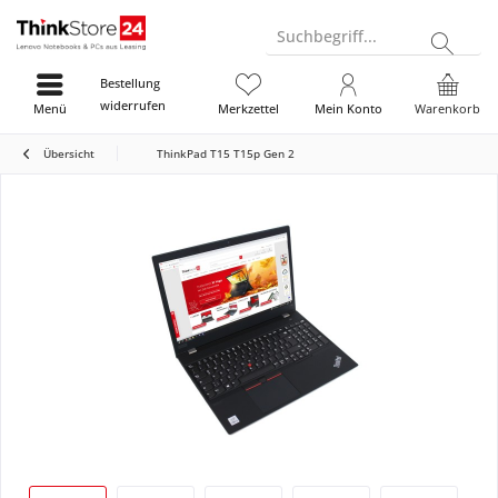
Suchbegriff...
Bestellung
widerrufen
Menü
Merkzettel
Mein Konto
Warenkorb
Übersicht
ThinkPad T15 T15p Gen 2