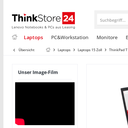
Suchbegriff...
Laptops
PC&Workstation
Monitore
E
Übersicht
Laptops
Laptops 15 Zoll
ThinkPad T
Unser Image-Film