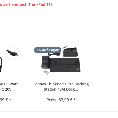
utzerhandbuch ThinkPad T15
16 auf Lager
vo 65 Watt
Lenovo ThinkPad Ultra Docking
-C 20V...
Station 40AJ Dock...
,99 € *
Preis: 62,99 € *