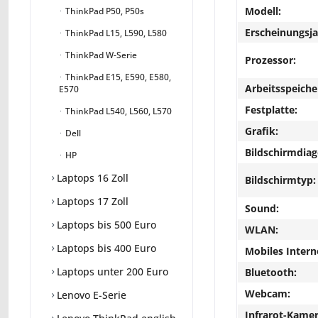
Modell:
ThinkPad P50, P50s
Erscheinungsja
ThinkPad L15, L590, L580
ThinkPad W-Serie
Prozessor:
ThinkPad E15, E590, E580,
Arbeitsspeiche
E570
Festplatte:
ThinkPad L540, L560, L570
Grafik:
Dell
Bildschirmdiag
HP
Laptops 16 Zoll
Bildschirmtyp:
Laptops 17 Zoll
Sound:
Laptops bis 500 Euro
WLAN:
Laptops bis 400 Euro
Mobiles Intern
Laptops unter 200 Euro
Bluetooth:
Webcam:
Lenovo E-Serie
Infrarot-Kamer