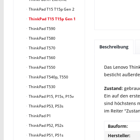
ThinkPad T15 T15p Gen 2
ThinkPad T15 T15p Gen 1
ThinkPad T590
ThinkPad T580
Beschreibung
ThinkPad T570
ThinkPad T560
Das Lenovo ThinkP
ThinkPad T550
besticht außerd
ThinkPad T540p, T550
ThinkPad T530
Zustand:
gebrauc
Ein auf den erst
ThinkPad P15, P15s, P15v
sind höchstens m
ThinkPad P53, P53s
im Reiter "Zusta
ThinkPad P1
ThinkPad P52, P52s
Bauform:
Hersteller:
ThinkPad P51, P51s