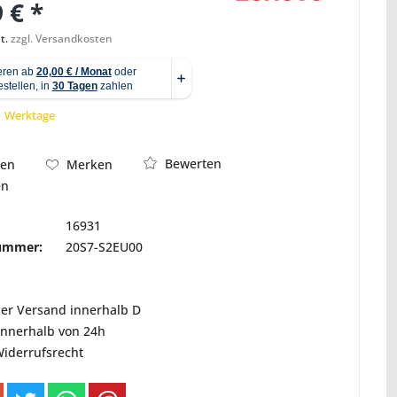
 € *
t.
zzgl. Versandkosten
Abbildung ähnlich
 1 Werktage
Bewerten
hen
Merken
en
16931
nummer:
20S7-S2EU00
ser Versand innerhalb D
innerhalb von 24h
Widerrufsrecht