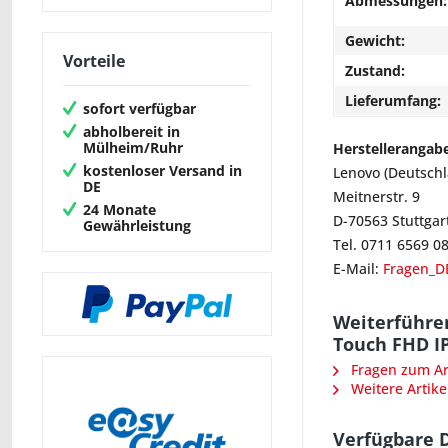
Abmessungen:
Gewicht:
Vorteile
Zustand:
Lieferumfang:
sofort verfügbar
abholbereit in
Mülheim/Ruhr
Herstellerangab
kostenloser Versand in
Lenovo (Deutsch
DE
Meitnerstr. 9
24 Monate
D-70563 Stuttgar
Gewährleistung
Tel. 0711 6569 0
E-Mail:
Fragen_D
Weiterführe
Touch FHD IP
Fragen zum Art
Weitere Artike
Verfügbare 