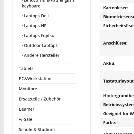
Lenovo ThinkPad english
keyboard
Kartenleser:
Laptops Dell
Biometriesens
Sicherheitsfeat
Laptops HP
Laptops Fujitsu
Anschlüsse:
Outdoor Laptops
Andere Hersteller
Akku:
Tablets
PC&Workstation
Tastaturlayout
Monitore
Hintergrundbe
Ersatzteile / Zubehör
Betriebssyste
Beamer
Geeignet für 
%-Sale
Farbe:
Schule & Studium