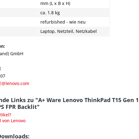
mm (L x B x H)
ca. 1.8 kg
refurbished - wie neu
Laptop, Netzteil, Netzkabel
en:
land) GmbH
t
807
E@lenovo.com
nde Links zu "A+ Ware Lenovo ThinkPad T15 Gen 1
S FPR Backlit"
ikel?
l von Lenovo
Downloads: