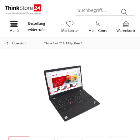
Suchbegriff...
Bestellung
widerrufen
Menü
Merkzettel
Mein Konto
Warenkorb
Übersicht
ThinkPad T15 T15p Gen 1