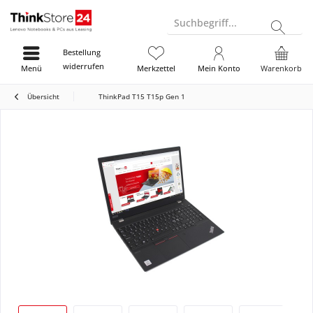
Suchbegriff...
Bestellung
widerrufen
Menü
Merkzettel
Mein Konto
Warenkorb
Übersicht
ThinkPad T15 T15p Gen 1