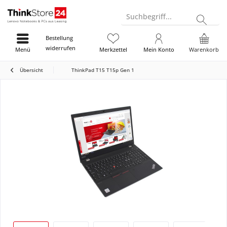
Suchbegriff...
Bestellung
widerrufen
Menü
Merkzettel
Mein Konto
Warenkorb
Übersicht
ThinkPad T15 T15p Gen 1