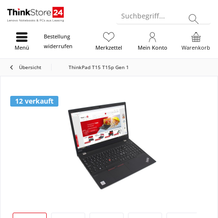
Suchbegriff...
Bestellung
widerrufen
Menü
Merkzettel
Mein Konto
Warenkorb
Übersicht
ThinkPad T15 T15p Gen 1
12 verkauft