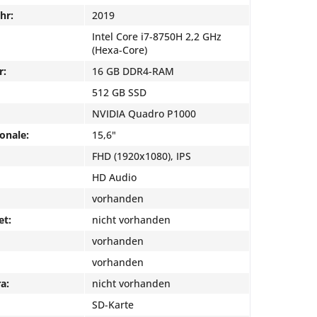
hr:
2019
Intel Core i7-8750H 2,2 GHz
(Hexa-Core)
r:
16 GB DDR4-RAM
512 GB SSD
NVIDIA Quadro P1000
onale:
15,6"
FHD (1920x1080), IPS
HD Audio
vorhanden
et:
nicht vorhanden
vorhanden
vorhanden
a:
nicht vorhanden
SD-Karte