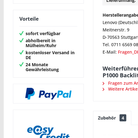
Lieferumfang:
Herstellerangab
Vorteile
Lenovo (Deutsch
Meitnerstr. 9
sofort verfügbar
D-70563 Stuttgar
abholbereit in
Tel. 0711 6569 0
Mülheim/Ruhr
E-Mail:
Fragen_D
kostenloser Versand in
DE
24 Monate
Weiterführe
Gewährleistung
P1000 Backli
Fragen zum Art
Weitere Artike
Zubehör
4