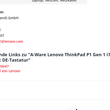
Laptop, Netzteil, Netzkabel
en:
land) GmbH
t
807
E@lenovo.com
nde Links zu "A-Ware Lenovo ThinkPad P1 Gen 1 i
t DE-Tastatur"
ikel?
l von Lenovo