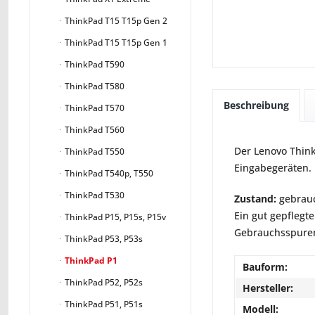
ThinkPad T15 T15p Gen 2
ThinkPad T15 T15p Gen 1
ThinkPad T590
ThinkPad T580
Beschreibung
ThinkPad T570
ThinkPad T560
Der Lenovo Think
ThinkPad T550
Eingabegeräten.
ThinkPad T540p, T550
ThinkPad T530
Zustand:
gebrauc
Ein gut gepflegte
ThinkPad P15, P15s, P15v
Gebrauchsspuren 
ThinkPad P53, P53s
ThinkPad P1
Bauform:
ThinkPad P52, P52s
Hersteller:
ThinkPad P51, P51s
Modell: