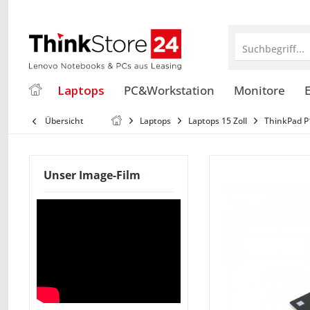
Suchbegriff...
Laptops
PC&Workstation
Monitore
E
Übersicht
Laptops
Laptops 15 Zoll
ThinkPad P
Unser Image-Film