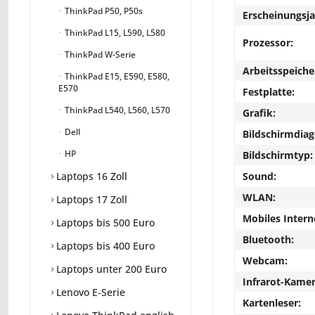
ThinkPad P50, P50s
Erscheinungsja
ThinkPad L15, L590, L580
Prozessor:
ThinkPad W-Serie
Arbeitsspeiche
ThinkPad E15, E590, E580,
E570
Festplatte:
ThinkPad L540, L560, L570
Grafik:
Dell
Bildschirmdiag
HP
Bildschirmtyp:
Sound:
Laptops 16 Zoll
WLAN:
Laptops 17 Zoll
Mobiles Intern
Laptops bis 500 Euro
Bluetooth:
Laptops bis 400 Euro
Webcam:
Laptops unter 200 Euro
Infrarot-Kamer
Lenovo E-Serie
Kartenleser: