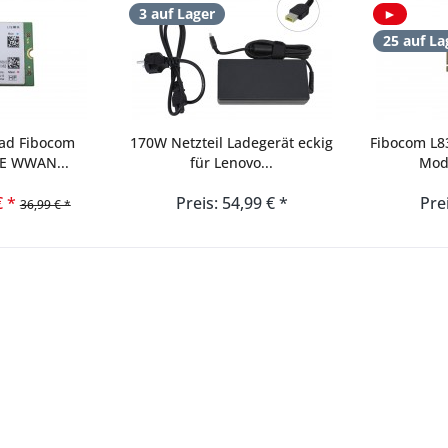
3 auf Lager
►
25 auf La
ad Fibocom
170W Netzteil Ladegerät eckig
Fibocom L
TE WWAN...
für Lenovo...
Mod
€ *
Preis: 54,99 € *
Pre
36,99 € *