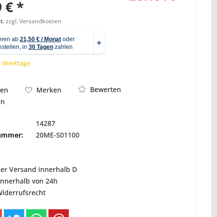
 € *
t.
zzgl. Versandkosten
Abbildung ähnlich
 1 Werktage
Bewerten
hen
Merken
en
14287
nummer:
20ME-S01100
ser Versand innerhalb D
innerhalb von 24h
Widerrufsrecht