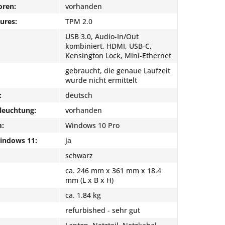
oren:
vorhanden
ures:
TPM 2.0
USB 3.0, Audio-In/Out
kombiniert, HDMI, USB-C,
Kensington Lock, Mini-Ethernet
gebraucht, die genaue Laufzeit
wurde nicht ermittelt
:
deutsch
leuchtung:
vorhanden
m:
Windows 10 Pro
Windows 11:
ja
schwarz
ca. 246 mm x 361 mm x 18.4
mm (L x B x H)
ca. 1.84 kg
refurbished - sehr gut