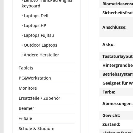
Lenovo ThinkPad english
Biometriesens
keyboard
Sicherheitsfeat
Laptops Dell
Laptops HP
Anschlüsse:
Laptops Fujitsu
Akku:
Outdoor Laptops
Andere Hersteller
Tastaturlayout
Hintergrundbe
Tablets
Betriebssyste
PC&Workstation
Geeignet für 
Monitore
Farbe:
Ersatzteile / Zubehör
Abmessungen:
Beamer
Gewicht:
%-Sale
Zustand:
Schule & Studium