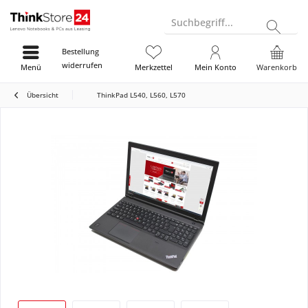
Suchbegriff...
Bestellung
widerrufen
Menü
Merkzettel
Mein Konto
Warenkorb
Übersicht
ThinkPad L540, L560, L570